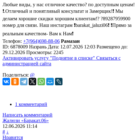
Любые виды, у нас отличное качество? по доступным ценам!
❗️.Отличный и понятливый консультат и Замерщик!❗️ Мы
делаем хорошие скидки хорошим клиентам!? ?89287959900
номер для связи. Наш инстаграм ❗️barakat_jaluzi06❗️ ❗️Прямо за
реальным качеством- Вам к Нам❗️
Телефон:
+7(964)698-88-06
Рамазан
ID:
6878009
Назрань
Дата:
12.07.2026
12:03
Размещено до:
29.12.2026
Просмотры: 2245
Активировать услугу
"Поднятие в списке"
Связаться с
администрацией сайта
Поделиться:
@
1 комментарий
Написать комментарий
Жалюзи «Баракат.06»
12.06.2026
11:14
#
↓
Нравится