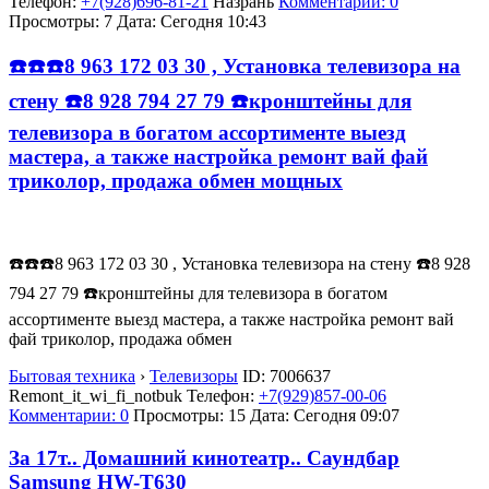
Телефон:
+7(928)696-81-21
Назрань
Комментарии: 0
Просмотры: 7
Дата:
Сегодня 10:43
☎️☎️☎️8 963 172 03 30 , Установка телевизора на
стену ☎️8 928 794 27 79 ☎️кронштейны для
телевизора в богатом ассортименте выезд
мастера, а также настройка ремонт вай фай
триколор, продажа обмен мощных
☎️☎️☎️8 963 172 03 30 , Установка телевизора на стену ☎️8 928
794 27 79 ☎️кронштейны для телевизора в богатом
ассортименте выезд мастера, а также настройка ремонт вай
фай триколор, продажа обмен
Бытовая техника
›
Телевизоры
ID:
7006637
Remont_it_wi_fi_notbuk
Телефон:
+7(929)857-00-06
Комментарии: 0
Просмотры: 15
Дата:
Сегодня 09:07
За 17т.. Домашний кинотеатр.. Саундбар
Samsung HW-T630