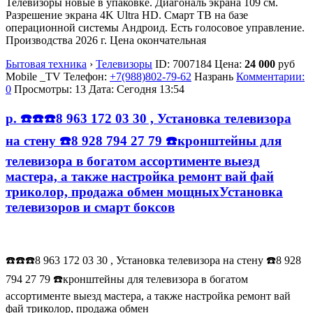
Телевизоры новые в упаковке. Диагональ экрана 109 см.
Разрешение экрана 4K Ultra HD. Смарт ТВ на базе
операционной системы Андроид. Есть голосовое управление.
Производства 2026 г. Цена окончательная
Бытовая техника
›
Телевизоры
ID:
7007184
Цена:
24 000
руб
Mobile _TV
Телефон:
+7(988)802-79-62
Назрань
Комментарии:
0
Просмотры: 13
Дата:
Сегодня 13:54
р. ☎️☎️☎️8 963 172 03 30 , Установка телевизора
на стену ☎️8 928 794 27 79 ☎️кронштейны для
телевизора в богатом ассортименте выезд
мастера, а также настройка ремонт вай фай
триколор, продажа обмен мощныхУстановка
телевизоров и смарт боксов
☎️☎️☎️8 963 172 03 30 , Установка телевизора на стену ☎️8 928
794 27 79 ☎️кронштейны для телевизора в богатом
ассортименте выезд мастера, а также настройка ремонт вай
фай триколор, продажа обмен