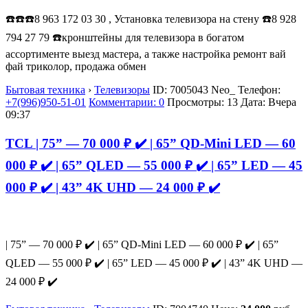
☎️☎️☎️8 963 172 03 30 , Установка телевизора на стену ☎️8 928
794 27 79 ☎️кронштейны для телевизора в богатом
ассортименте выезд мастера, а также настройка ремонт вай
фай триколор, продажа обмен
Бытовая техника
›
Телевизоры
ID:
7005043
Neo_
Телефон:
+7(996)950-51-01
Комментарии: 0
Просмотры: 13
Дата:
Вчера
09:37
TCL | 75” — 70 000 ₽ ✔️ | 65” QD-Mini LED — 60
000 ₽ ✔️ | 65” QLED — 55 000 ₽ ✔️ | 65” LED — 45
000 ₽ ✔️ | 43” 4K UHD — 24 000 ₽ ✔️
| 75” — 70 000 ₽ ✔️ | 65” QD-Mini LED — 60 000 ₽ ✔️ | 65”
QLED — 55 000 ₽ ✔️ | 65” LED — 45 000 ₽ ✔️ | 43” 4K UHD —
24 000 ₽ ✔️