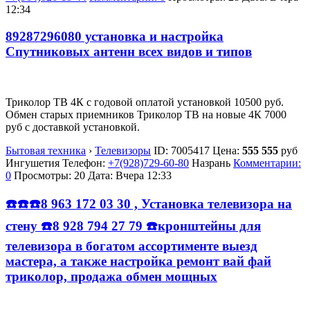
12:34
89287296080 установка и настройка
Спутниковых антенн всех видов и типов
Триколор ТВ 4К с годовой оплатой установкой 10500 руб.
Обмен старых приемников Триколор ТВ на новые 4К 7000
руб с доставкой установкой.
Бытовая техника
›
Телевизоры
ID:
7005417
Цена:
555 555
руб
Ингушетия
Телефон:
+7(928)729-60-80
Назрань
Комментарии:
0
Просмотры: 20
Дата:
Вчера 12:33
☎️☎️☎️8 963 172 03 30 , Установка телевизора на
стену ☎️8 928 794 27 79 ☎️кронштейны для
телевизора в богатом ассортименте выезд
мастера, а также настройка ремонт вай фай
триколор, продажа обмен мощных