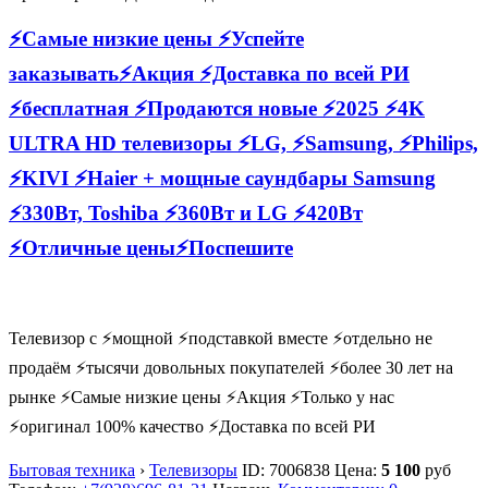
⚡Самые низкие цены ⚡Успейте
заказывать⚡Акция ⚡Доставка по всей РИ
⚡бесплатная ⚡Продаются новые ⚡2025 ⚡4K
ULTRA HD телевизоры ⚡LG, ⚡Samsung, ⚡Philips,
⚡KIVI ⚡Haier + мощные саундбары Samsung
⚡330Вт, Toshiba ⚡360Вт и LG ⚡420Вт
⚡Отличные цены⚡Поспешите
Телевизор с ⚡мощной ⚡подставкой вместе ⚡отдельно не
продаëм ⚡тысячи довольных покупателей ⚡более 30 лет на
рынке ⚡Самые низкие цены ⚡Акция ⚡Только у нас
⚡оригинал 100% качество ⚡Доставка по всей РИ
Бытовая техника
›
Телевизоры
ID:
7006838
Цена:
5 100
руб