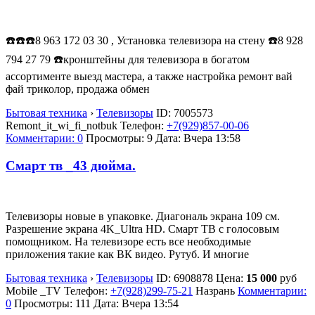
☎️☎️☎️8 963 172 03 30 , Установка телевизора на стену ☎️8 928
794 27 79 ☎️кронштейны для телевизора в богатом
ассортименте выезд мастера, а также настройка ремонт вай
фай триколор, продажа обмен
Бытовая техника
›
Телевизоры
ID:
7005573
Remont_it_wi_fi_notbuk
Телефон:
+7(929)857-00-06
Комментарии: 0
Просмотры: 9
Дата:
Вчера 13:58
Смарт тв _43 дюйма.
Телевизоры новые в упаковке. Диагональ экрана 109 см.
Разрешение экрана 4K_Ultra HD. Смарт ТВ с голосовым
помощником. На телевизоре есть все необходимые
приложения такие как ВК видео. Рутуб. И многие
Бытовая техника
›
Телевизоры
ID:
6908878
Цена:
15 000
руб
Mobile _TV
Телефон:
+7(928)299-75-21
Назрань
Комментарии:
0
Просмотры: 111
Дата:
Вчера 13:54