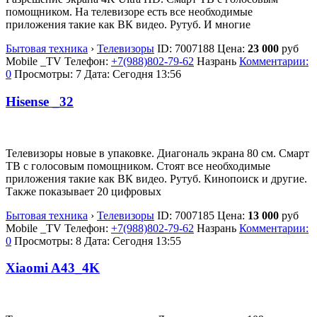
помощником. На телевизоре есть все необходимые
приложения такие как ВК видео. Рутуб. И многие
Бытовая техника
›
Телевизоры
ID:
7007188
Цена:
23 000
руб
Mobile _TV
Телефон:
+7(988)802-79-62
Назрань
Комментарии:
0
Просмотры: 7
Дата:
Сегодня 13:56
Hisense _32
Телевизоры новые в упаковке. Диагональ экрана 80 см. Смарт
ТВ с голосовым помощником. Стоят все необходимые
приложения такие как ВК видео. Рутуб. Кинопоиск и другие.
Также показывает 20 цифровых
Бытовая техника
›
Телевизоры
ID:
7007185
Цена:
13 000
руб
Mobile _TV
Телефон:
+7(988)802-79-62
Назрань
Комментарии:
0
Просмотры: 8
Дата:
Сегодня 13:55
Xiaomi A43_4K