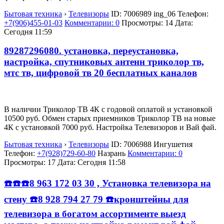
Бытовая техника
›
Телевизоры
ID:
7006989
ing_06
Телефон:
+7(906)455-01-03
Комментарии: 0
Просмотры: 14
Дата:
Сегодня 11:59
89287296080. установка, переустановка,
настройка, спутниковых антенн триколор тв,
мтс тв, цифровой тв 20 бесплатных каналов
В наличии Триколор ТВ 4К с годовой оплатой и установкой
10500 руб. Обмен старых приемников Триколор ТВ на новые
4К с установкой 7000 руб. Настройка Телевизоров и Вай фай.
Бытовая техника
›
Телевизоры
ID:
7006988
Ингушетия
Телефон:
+7(928)729-60-80
Назрань
Комментарии: 0
Просмотры: 17
Дата:
Сегодня 11:58
☎️☎️☎️8 963 172 03 30 , Установка телевизора на
стену ☎️8 928 794 27 79 ☎️кронштейны для
телевизора в богатом ассортименте выезд