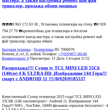
мастера, а также настройка ремонт вай фай
триколор, продажа обмен мощных
☎️☎️☎️8 963 172 03 30 , Установка телевизора на стену ☎️8 928
794 27 79 ☎️кронштейны для телевизора в богатом
ассортименте выезд мастера, а также настройка ремонт вай
фай триколор, продажа обмен
Бытовая техника
›
Телевизоры
ID:
7006979
Remont_it_wi_fi_notbuk
Телефон:
+7(929)857-00-06
Комментарии: 0
Просмотры: 15
Дата:
Сегодня 11:52
Распродажа!!!! Супер tv TCL MINI LED 55С6
(140см) 4 K ULTRA HD .Изображение 144 Герц!!!
смарт с ANDROID 11 !!!//8(928)9185537
Качественный Супер телевизор 2025 года! TCL MINI LED
55C6K (140 cантиметров)✨ Android 11, Изображение 144
Герц!!! WiFi, , YouTube, 10000 фильмов сериалов бесплатно✨ 4
K ULTRA YD картинка очень красивая