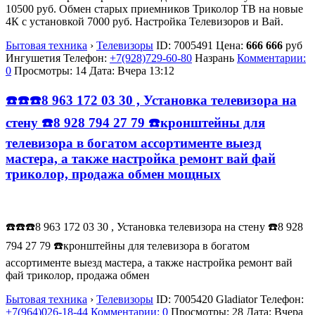
10500 руб. Обмен старых приемников Триколор ТВ на новые
4К с установкой 7000 руб. Настройка Телевизоров и Вай.
Бытовая техника
›
Телевизоры
ID:
7005491
Цена:
666 666
руб
Ингушетия
Телефон:
+7(928)729-60-80
Назрань
Комментарии:
0
Просмотры: 14
Дата:
Вчера 13:12
☎️☎️☎️8 963 172 03 30 , Установка телевизора на
стену ☎️8 928 794 27 79 ☎️кронштейны для
телевизора в богатом ассортименте выезд
мастера, а также настройка ремонт вай фай
триколор, продажа обмен мощных
☎️☎️☎️8 963 172 03 30 , Установка телевизора на стену ☎️8 928
794 27 79 ☎️кронштейны для телевизора в богатом
ассортименте выезд мастера, а также настройка ремонт вай
фай триколор, продажа обмен
Бытовая техника
›
Телевизоры
ID:
7005420
Gladiator
Телефон:
+7(964)026-18-44
Комментарии: 0
Просмотры: 28
Дата:
Вчера