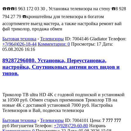
☎️☎️☎️8 963 172 03 30 , Установка телевизора на стену ☎️8 928
794 27 79 ☎️кронштейны для телевизора в богатом
ассортименте выезд мастера, а также настройка ремонт вай
фай триколор, продажа обмен
Бытовая техника
›
Телевизоры
ID:
7004146
Gladiator
Телефон:
+7(964)026-18-44
Комментарии: 0
Просмотры: 17
Дата:
05.08.2026
16:16
89287296080. Установка, Переустановка,
настройка, Спутниковых антенн всех видов и
типов.
Триколор ТВ ultra HD 4K с годовой подпиской и установкой
за 10500 руб. Обмен старых приемников Триколор ТВ на
новые 4К с доставкой установкой 7000 руб. Настройка
Телевизоров и Вай, подвеска телевизора
Бытовая техника
›
Телевизоры
ID:
7004101
Цена:
7 777 777
руб
Ингушетия
Телефон:
+7(928)729-60-80
Назрань
Комментарии: 0
Просмотры: 22
Дата:
05.08.2026
15:58