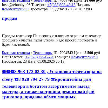
Бытовая техника
›
Телевизоры
ID:
7004740
Цена:
24 000
руб
Inst-@tehnobyt.06
Телефон:
+7(988)808-48-13
Назрань
Комментарии: 0
Просмотры: 65
Дата:
05.08.2026
23:03
продам
Продам телевизор Панасоник с плоским экраном телевизор
хорошего качества пульт утерян. надо просто протереть и
будет как новый.
Бытовая техника
›
Телевизоры
ID:
7004543
Цена:
2 500
руб
Brat
Телефон:
+7(928)094-17-54
Троицкая
Комментарии: 0
Просмотры: 23
Дата:
05.08.2026
20:18
☎️☎️☎️8 963 172 03 30 , Установка телевизора на
стену ☎️8 928 794 27 79 ☎️кронштейны для
телевизора в богатом ассортименте выезд
мастера, а также настройка ремонт вай фай
триколор, продажа обмен мощных