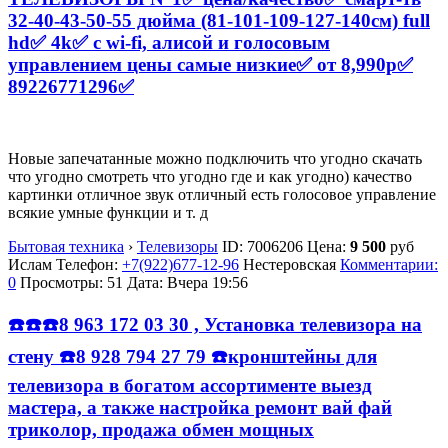
32-40-43-50-55 дюйма (81-101-109-127-140см) full
hd✅ 4k✅ с wi-fi, алисой и голосовым
управлением цены самые низкие✅ от 8,990р✅
89226771296✅
Новые запечатанные можно подключить что угодно скачать
что угодно смотреть что угодно где и как угодно) качество
картинки отличное звук отличный есть голосовое управление
всякие умные функции и т. д
Бытовая техника
›
Телевизоры
ID:
7006206
Цена:
9 500
руб
Ислам
Телефон:
+7(922)677-12-96
Нестеровская
Комментарии:
0
Просмотры: 51
Дата:
Вчера 19:56
☎️☎️☎️8 963 172 03 30 , Установка телевизора на
стену ☎️8 928 794 27 79 ☎️кронштейны для
телевизора в богатом ассортименте выезд
мастера, а также настройка ремонт вай фай
триколор, продажа обмен мощных