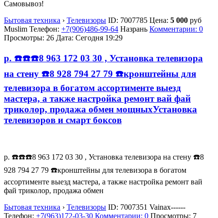
Самовывоз!
Бытовая техника
›
Телевизоры
ID:
7007785
Цена:
5 000
руб
Muslim
Телефон:
+7(906)486-99-64
Назрань
Комментарии: 0
Просмотры: 26
Дата:
Сегодня 19:29
р. ☎️☎️☎️8 963 172 03 30 , Установка телевизора
на стену ☎️8 928 794 27 79 ☎️кронштейны для
телевизора в богатом ассортименте выезд
мастера, а также настройка ремонт вай фай
триколор, продажа обмен мощныхУстановка
телевизоров и смарт боксов
р. ☎️☎️☎️8 963 172 03 30 , Установка телевизора на стену ☎️8
928 794 27 79 ☎️кронштейны для телевизора в богатом
ассортименте выезд мастера, а также настройка ремонт вай
фай триколор, продажа обмен
Бытовая техника
›
Телевизоры
ID:
7007351
Vainax------
Телефон:
+7(963)172-03-30
Комментарии: 0
Просмотры: 7