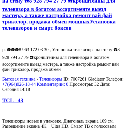
на стену ☎️8 928 794 27 79 ☎️кронштейны для
телевизора в богатом ассортименте выезд
мастера, а также настройка ремонт вай фай
триколор, продажа обмен мощныхУстановка
телевизоров и смарт боксов
р. ☎️☎️☎️8 963 172 03 30 , Установка телевизора на стену ☎️8
928 794 27 79 ☎️кронштейны для телевизора в богатом
ассортименте выезд мастера, а также настройка ремонт вай
фай триколор, продажа обмен
Бытовая техника
›
Телевизоры
ID:
7007261
Gladiator
Телефон:
+7(964)026-18-44
Комментарии: 0
Просмотры: 32
Дата:
Сегодня 14:18
TCL _43
Телевизоры новые в упаковке. Диагональ экрана 109 см.
Разрешение экрана 4K _ Ultra HD. Смарт ТВ с голосовым