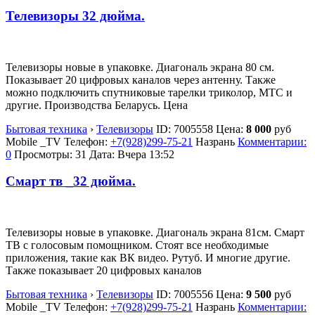
Телевизоры 32 дюйма.
Телевизоры новые в упаковке. Диагональ экрана 80 см.
Показывает 20 цифровых каналов через антенну. Также
можно подключить спутниковые тарелки триколор, МТС и
другие. Производства Беларусь. Цена
Бытовая техника
›
Телевизоры
ID:
7005558
Цена:
8 000
руб
Mobile _TV
Телефон:
+7(928)299-75-21
Назрань
Комментарии:
0
Просмотры: 31
Дата:
Вчера 13:52
Смарт тв _32 дюйма.
Телевизоры новые в упаковке. Диагональ экрана 81см. Смарт
ТВ с голосовым помощником. Стоят все необходимые
приложения, такие как ВК видео. Рутуб. И многие другие.
Также показывает 20 цифровых каналов
Бытовая техника
›
Телевизоры
ID:
7005556
Цена:
9 500
руб
Mobile _TV
Телефон:
+7(928)299-75-21
Назрань
Комментарии: