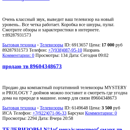
Очень классный звук, выведит ваш телевизор на новый
уровень.. Все четка работает. Коробка все шнуры, пульт.
Смотрите обзоры и характеристики в интернете.
т:89287931573
Бытовая техника
›
Телевизоры
ID:
6913657
Цена:
17 000
руб
89287931573
Телефон:
+7(938)087-95-10
Назрань
Комментарии: 0
Просмотры: 134
Дата:
Сегодня 09:02
продаю тв 89604348673
Продаю два компактный портативний телевизоры MYSTERY
и PROLOGY 7 дюймов можно поставит и смотреть где угодна
дома на природе в машине. номер для связи 89604348673
Бытовая техника
›
Телевизоры
ID:
6149648
Цена:
3 500
руб
ИСА
Телефон:
+7(922)071-96-33
Барсуки
Комментарии: 0
Просмотры: 2294
Дата:
Вчера 20:58
ТЕЛЕВИЗОРЫ N°1✅ цена/качество✅ смарт-тв