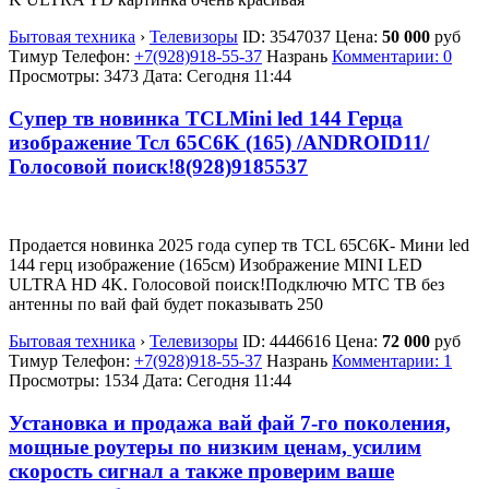
Бытовая техника
›
Телевизоры
ID:
3547037
Цена:
50 000
руб
Тимур
Телефон:
+7(928)918-55-37
Назрань
Комментарии: 0
Просмотры: 3473
Дата:
Сегодня 11:44
Супер тв новинка TCLМini led 144 Герца
изображение Тсл 65C6K (165) /ANDROID11/
Голосовой поиск!8(928)9185537
Продается новинка 2025 года супер тв TCL 65С6К- Мини led
144 герц изображение (165см) Изображение MINI LED
ULTRA HD 4K. Голосовой поиск!Подключю МТС ТВ без
антенны по вай фай будет показывать 250
Бытовая техника
›
Телевизоры
ID:
4446616
Цена:
72 000
руб
Тимур
Телефон:
+7(928)918-55-37
Назрань
Комментарии: 1
Просмотры: 1534
Дата:
Сегодня 11:44
Установка и продажа вай фай 7-го поколения,
мощные роутеры по низким ценам, усилим
скорость сигнал а также проверим ваше