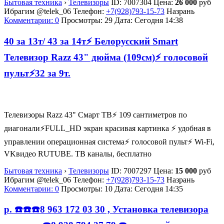
Бытовая техника
›
Телевизоры
ID:
7007304
Цена:
26 000
руб
Ибрагим @telek_06
Телефон:
+7(928)793-15-73
Назрань
Комментарии: 0
Просмотры: 29
Дата:
Сегодня 14:38
40 за 13т/ 43 за 14т⚡ Белорусский Smart
Телевизор Razz 43" дюйма (109см)⚡ голосовой
пульт⚡32 за 9т.
Телевизоры Razz 43" Смарт ТВ⚡️ 109 сантиметров по
диагонали⚡️FULL_HD экран красивая картинка ⚡ удобная в
управлении операционная система⚡ голосовой пульт⚡ Wi-Fi,
VKвидео RUTUBE. ТВ каналы, бесплатно
Бытовая техника
›
Телевизоры
ID:
7007297
Цена:
15 000
руб
Ибрагим @telek_06
Телефон:
+7(928)793-15-73
Назрань
Комментарии: 0
Просмотры: 10
Дата:
Сегодня 14:35
р. ☎️☎️☎️8 963 172 03 30 , Установка телевизора