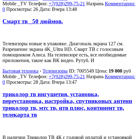
Mobile _TV
Телефон:
+7(928)299-75-21
Назрань
Комментарии:
0
Просмотры: 26
Дата:
Вчера 13:48
Смарт тв _50 дюймов.
Телевизоры новые в упаковке. Диагональ экрана 127 см.
Разрешение экрана 4K_Ultra HD. Смарт ТВ с голосовым
помощником Алиса. На телевизоре есть, все необходимые
приложения, такие как ВК видео. Рутуб. И
Бытовая техника
›
Телевизоры
ID:
7005549
Цена:
19 000
руб
Mobile _TV
Телефон:
+7(928)299-75-21
Назрань
Комментарии:
0
Просмотры: 28
Дата:
Вчера 13:47
триколор тв ингушетия. установка,
переустановка, настройка, спутниковых антенн
триколор тв, мтс тв, нтв плюс, континент тв,
телекарта тв
В наличии Триколор ТВ 4К с годовой оплатой и установкой