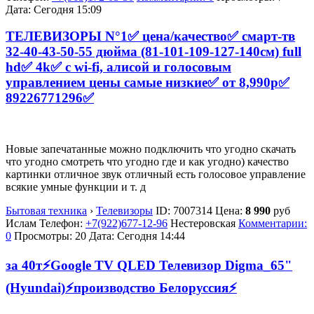
Дата:
Сегодня 15:09
ТЕЛЕВИЗОРЫ N°1✅ цена/качество✅ смарт-тв
32-40-43-50-55 дюйма (81-101-109-127-140см) full
hd✅ 4k✅ с wi-fi, алисой и голосовым
управлением цены самые низкие✅ от 8,990р✅
89226771296✅
Новые запечатанные можно подключить что угодно скачать
что угодно смотреть что угодно где и как угодно) качество
картинки отличное звук отличный есть голосовое управление
всякие умные функции и т. д
Бытовая техника
›
Телевизоры
ID:
7007314
Цена:
8 990
руб
Ислам
Телефон:
+7(922)677-12-96
Нестеровская
Комментарии:
0
Просмотры: 20
Дата:
Сегодня 14:44
за 40т⚡Google TV QLED Телевизор Digma_65"
(Hyundai)⚡производство Белоруссия⚡