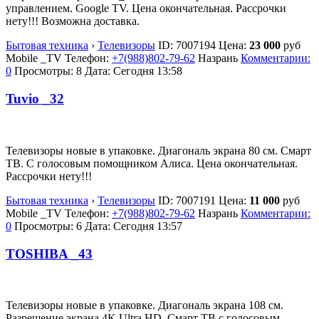
управлением. Google TV. Цена окончательная. Рассрочки
нету!!! Возможна доставка.
Бытовая техника
›
Телевизоры
ID:
7007194
Цена:
23 000
руб
Mobile _TV
Телефон:
+7(988)802-79-62
Назрань
Комментарии:
0
Просмотры: 8
Дата:
Сегодня 13:58
Tuvio _32
Телевизоры новые в упаковке. Диагональ экрана 80 см. Смарт
ТВ. С голосовым помощником Алиса. Цена окончательная.
Рассрочки нету!!!
Бытовая техника
›
Телевизоры
ID:
7007191
Цена:
11 000
руб
Mobile _TV
Телефон:
+7(988)802-79-62
Назрань
Комментарии:
0
Просмотры: 6
Дата:
Сегодня 13:57
TOSHIBA _43
Телевизоры новые в упаковке. Диагональ экрана 108 см.
Разрешение экрана 4K Ultra HD. Смарт ТВ с голосовым