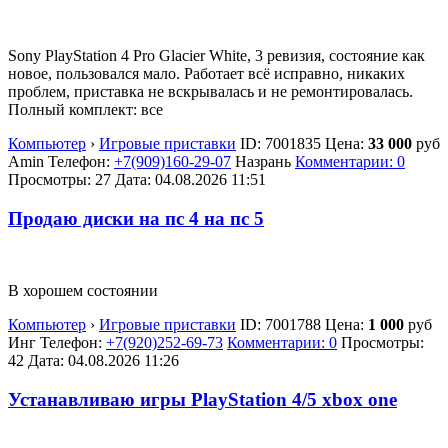
Sony PlayStation 4 Pro Glacier White, 3 ревизия, состояние как
новое, пользовался мало. Работает всё исправно, никаких
проблем, приставка не вскрывалась и не ремонтировалась.
Полный комплект: все
Компьютер
›
Игровые приставки
ID:
7001835
Цена:
33 000
руб
Amin
Телефон:
+7(909)160-29-07
Назрань
Комментарии: 0
Просмотры: 27
Дата:
04.08.2026
11:51
Продаю диски на пс 4 на пс 5
В хорошем состоянии
Компьютер
›
Игровые приставки
ID:
7001788
Цена:
1 000
руб
Инг
Телефон:
+7(920)252-69-73
Комментарии: 0
Просмотры:
42
Дата:
04.08.2026
11:26
Устанавливаю игры PlayStation 4/5 xbox one