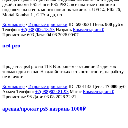
джойстиками PS5 slim и PS5 PRO, все платные подписки
подключены и есть много новинок такие как UFС 4, FIfa 26,
Моrtаl Коmbаt 1 , GTA и др, по
Компьютер
›
Игровые приставки
ID:
6900631
Цена:
900
руб
я
Телефон:
+7(938)006-18-53
Назрань
Комментарии: 0
Просмотры: 693
Дата:
04.08.2026
00:07
пс4 pro
Продается ps4 pro на 1ТБ В хорошем состояние Из дисков
только одни из нас На джойстиках есть потертости, на работу
не влияют
Компьютер
›
Игровые приставки
ID:
7001132
Цена:
17 000
руб
Ахмед
Телефон:
+7(988)809-81-93
Магас
Комментарии: 0
Просмотры: 96
Дата:
03.08.2026
22:21
аренда/прокат ps5 назрань 1000₽