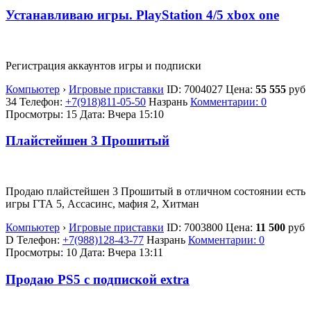
Устанавливаю игры. PlayStation 4/5 xbox one
Регистрация аккаунтов игры и подписки
Компьютер
›
Игровые приставки
ID:
7004027
Цена:
55 555
руб
34
Телефон:
+7(918)811-05-50
Назрань
Комментарии: 0
Просмотры: 15
Дата:
Вчера 15:10
Плайстейшен 3 Прошитый
Продаю плайстейшен 3 Прошитый в отличном состоянии есть
игры ГТА 5, Ассасинс, мафия 2, Хитман
Компьютер
›
Игровые приставки
ID:
7003800
Цена:
11 500
руб
D
Телефон:
+7(988)128-43-77
Назрань
Комментарии: 0
Просмотры: 10
Дата:
Вчера 13:11
Продаю PS5 с подпиской extra