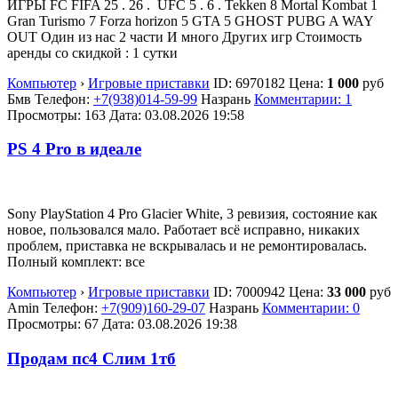
ИГРЫ FC FIFA 25 . 26 . ⁠ UFC 5 . 6 . Tekken 8 Mortal Kombat 1
Gran Turismo 7 Forza horizon 5 ⁠GTA 5 GHOST PUBG ⁠A WAY
OUT Один из нас 2 части И много Других игр Стоимость
аренды со скидкой : 1 сутки
Компьютер
›
Игровые приставки
ID:
6970182
Цена:
1 000
руб
Бмв
Телефон:
+7(938)014-59-99
Назрань
Комментарии: 1
Просмотры: 163
Дата:
03.08.2026
19:58
PS 4 Pro в идеале
Sony PlayStation 4 Pro Glacier White, 3 ревизия, состояние как
новое, пользовался мало. Работает всё исправно, никаких
проблем, приставка не вскрывалась и не ремонтировалась.
Полный комплект: все
Компьютер
›
Игровые приставки
ID:
7000942
Цена:
33 000
руб
Amin
Телефон:
+7(909)160-29-07
Назрань
Комментарии: 0
Просмотры: 67
Дата:
03.08.2026
19:38
Продам пс4 Слим 1тб