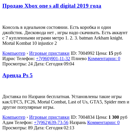
Продаю Xbox one s all digital 2019 года
Консоль в идеальном состоянии. Есть коробка и один
джойстик. Дисковода нет , игры надо скачивать. Есть аккаунт
с 7 купленными играми метро 1. 2. 3. batman Arkham knight.
Mortal Kombat 10 injustice 2
Компьютер
›
Игровые приставки
ID:
7004992
Цена:
15
руб
Идрис
Телефон:
+7(960)901-11-32
Плиево
Комментарии: 0
Просмотры: 24
Дата:
Сегодня 09:04
Аренда Ps 5
Доставка по Назрани бесплатная. Установлены такие игры
как:UFC5, FC26, Mortal Combat, Last of Us, GTA5, Spider men и
другие популярные игры.
Компьютер
›
Игровые приставки
ID:
7004834
Цена:
1 300
руб
Адам
Телефон:
+7(962)639-73-56
Назрань
Комментарии: 0
Просмотры: 89
Дата:
Сегодня 02:13