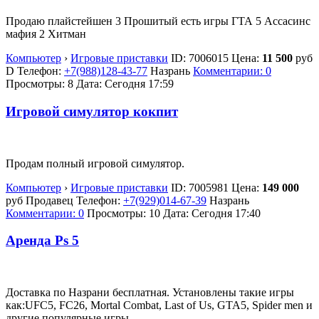
Продаю плайстейшен 3 Прошитый есть игры ГТА 5 Ассасинс
мафия 2 Хитман
Компьютер
›
Игровые приставки
ID:
7006015
Цена:
11 500
руб
D
Телефон:
+7(988)128-43-77
Назрань
Комментарии: 0
Просмотры: 8
Дата:
Сегодня 17:59
Игровой симулятор кокпит
Продам полный игровой симулятор.
Компьютер
›
Игровые приставки
ID:
7005981
Цена:
149 000
руб
Продавец
Телефон:
+7(929)014-67-39
Назрань
Комментарии: 0
Просмотры: 10
Дата:
Сегодня 17:40
Аренда Ps 5
Доставка по Назрани бесплатная. Установлены такие игры
как:UFC5, FC26, Mortal Combat, Last of Us, GTA5, Spider men и
другие популярные игры.