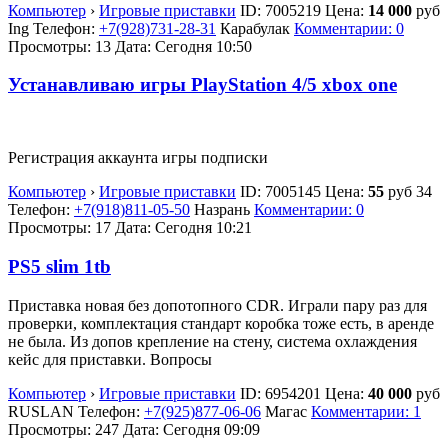
Компьютер
›
Игровые приставки
ID:
7005219
Цена:
14 000
руб
Ing
Телефон:
+7(928)731-28-31
Карабулак
Комментарии: 0
Просмотры: 13
Дата:
Сегодня 10:50
Устанавливаю игры PlayStation 4/5 xbox one
Регистрация аккаунта игры подписки
Компьютер
›
Игровые приставки
ID:
7005145
Цена:
55
руб
34
Телефон:
+7(918)811-05-50
Назрань
Комментарии: 0
Просмотры: 17
Дата:
Сегодня 10:21
PS5 slim 1tb
Приставка новая без допотопного CDR. Играли пару раз для
проверки, комплектация стандарт коробка тоже есть, в аренде
не была. Из допов крепление на стену, система охлаждения
кейс для приставки. Вопросы
Компьютер
›
Игровые приставки
ID:
6954201
Цена:
40 000
руб
RUSLAN
Телефон:
+7(925)877-06-06
Магас
Комментарии: 1
Просмотры: 247
Дата:
Сегодня 09:09