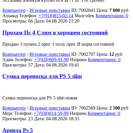
Ассаламу алейкум куплю пс4 за 7т пс 3 6т срочно
Компьютер
›
Игровые приставки
ID:
7002841
Цена:
7 000
руб
Ахьмад
Телефон:
+7(918)815-02-14
Малгобек
Комментарии: 0
Просмотры: 66
Дата:
04.08.2026
21:20
Продам Пс 4 Слим в хорошем состояний
Продаю 3 пульта 2 ориг 1 полу ориг В норм состояний
Компьютер
›
Игровые приставки
ID:
7002707
Цена:
12
руб
Адам
Телефон:
+7(928)909-91-90
Назрань
Комментарии: 0
Просмотры: 57
Дата:
04.08.2026
19:41
Сумка переноска для PS 5 slim
Сумка переноска для PS 5 slim новая
Компьютер
›
Игровые приставки
ID:
7002569
Цена:
2 500
руб
Мерс
Телефон:
+7(938)014-59-99
Назрань
Комментарии: 0
Просмотры: 23
Дата:
04.08.2026
18:33
Аренда Ps 5