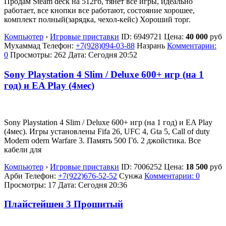
Продам Steam deck на 512гб, тянет все игры, идеально
работает, все кнопки все работают, состояние хорошее,
комплект полный(зарядка, чехол-кейс) Хороший торг.
Компьютер
›
Игровые приставки
ID:
6949721
Цена:
40 000
руб
Мухаммад
Телефон:
+7(928)094-03-88
Назрань
Комментарии:
0
Просмотры: 262
Дата:
Сегодня 20:52
Sony Playstation 4 Slim / Deluxe 600+ игр (на 1
год) и EA Play (4мес)
Sony Playstation 4 Slim / Deluxe 600+ игр (на 1 год) и EA Play
(4мес). Игры установлены Fifa 26, UFC 4, Gta 5, Call of duty
Modern odern Warfare 3. Память 500 Гб. 2 джойстика. Все
кабели для
Компьютер
›
Игровые приставки
ID:
7006252
Цена:
18 500
руб
Арби
Телефон:
+7(922)676-52-52
Сунжа
Комментарии: 0
Просмотры: 17
Дата:
Сегодня 20:36
Плайстейшен 3 Прошитый