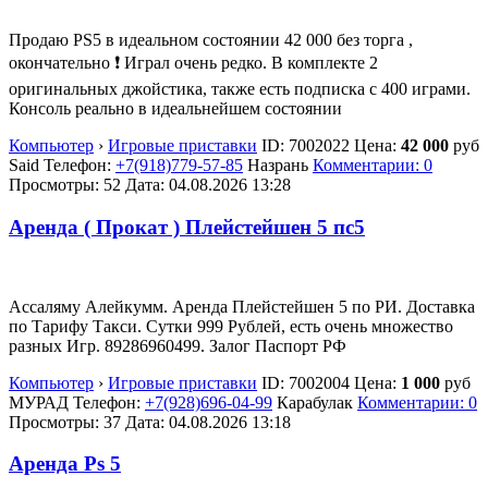
Продаю PS5 в идеальном состоянии 42 000 без торга ,
окончательно ❗️ Играл очень редко. В комплекте 2
оригинальных джойстика, также есть подписка с 400 играми.
Консоль реально в идеальнейшем состоянии
Компьютер
›
Игровые приставки
ID:
7002022
Цена:
42 000
руб
Said
Телефон:
+7(918)779-57-85
Назрань
Комментарии: 0
Просмотры: 52
Дата:
04.08.2026
13:28
Аренда ( Прокат ) Плейстейшен 5 пс5
Ассаляму Алейкумм. Аренда Плейстейшен 5 по РИ. Доставка
по Тарифу Такси. Сутки 999 Рублей, есть очень множество
разных Игр. 89286960499. Залог Паспорт РФ
Компьютер
›
Игровые приставки
ID:
7002004
Цена:
1 000
руб
МУРАД
Телефон:
+7(928)696-04-99
Карабулак
Комментарии: 0
Просмотры: 37
Дата:
04.08.2026
13:18
Аренда Ps 5