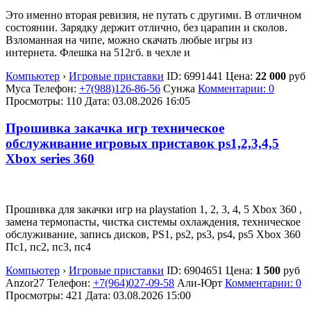
Это именно вторая ревизия, не путать с другими. В отличном
состоянии. Зарядку держит отлично, без царапин и сколов.
Взломанная на чипе, можно скачать любые игры из
интернета. Флешка на 512гб. в чехле и
Компьютер
›
Игровые приставки
ID:
6991441
Цена:
22 000
руб
Муса
Телефон:
+7(988)126-86-56
Сунжа
Комментарии: 0
Просмотры: 110
Дата:
03.08.2026
16:05
Прошивка закачка игр техническое
обслуживание игровых приставок ps1,2,3,4,5
Xbox series 360
Прошивка для закачки игр на playstation 1, 2, 3, 4, 5 Xbox 360 ,
замена термопасты, чистка системы охлаждения, техническое
обслуживание, запись дисков, PS1, ps2, ps3, ps4, ps5 Xbox 360
Пс1, пс2, пс3, пс4
Компьютер
›
Игровые приставки
ID:
6904651
Цена:
1 500
руб
Anzor27
Телефон:
+7(964)027-09-58
Али-Юрт
Комментарии: 0
Просмотры: 421
Дата:
03.08.2026
15:00