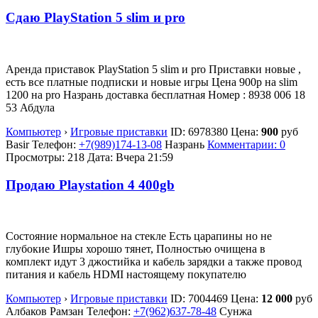
Сдаю PlayStation 5 slim и pro
Аренда приставок PlayStation 5 slim и pro Приставки новые ,
есть все платные подписки и новые игры Цена 900р на slim
1200 на pro Назрань доставка бесплатная Номер : 8938 006 18
53 Абдула
Компьютер
›
Игровые приставки
ID:
6978380
Цена:
900
руб
Basir
Телефон:
+7(989)174-13-08
Назрань
Комментарии: 0
Просмотры: 218
Дата:
Вчера 21:59
Продаю Playstation 4 400gb
Состояние нормальное на стекле Есть царапины но не
глубокие Ишры хорошо тянет, Полностью очищена в
комплект идут 3 джостийка и кабель зарядки а также провод
питания и кабель HDMI настоящему покупателю
Компьютер
›
Игровые приставки
ID:
7004469
Цена:
12 000
руб
Албаков Рамзан
Телефон:
+7(962)637-78-48
Сунжа