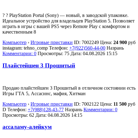
? ? PlayStation Portal (Sony) — новый, в заводской упаковке.
Идеальное устройство для владельцев PlayStation 5. Позволяет
играть в игры с вашей PS5 через Remote Play с комфортом и
качественным 8
Компьютер
›
Игровые приставки
ID:
7002249
Цена:
24 900
руб
instagram: tehno_comp
Телефон:
+7(922)560-44-00
Назрань
Комментарии: 0
Просмотры: 75
Дата:
04.08.2026
15:15
Плайстейшен 3 Прошитый
Продаю плайстейшен 3 Прошитый в отличном состоянии есть
Игры ГТА 5, Ассасинс, мафия, Хитман
Компьютер
›
Игровые приставки
ID:
7002122
Цена:
11 500
руб
D
Телефон:
+7(988)128-43-77
Назрань
Комментарии: 0
Просмотры: 62
Дата:
04.08.2026
14:15
ассаламу-алейкум