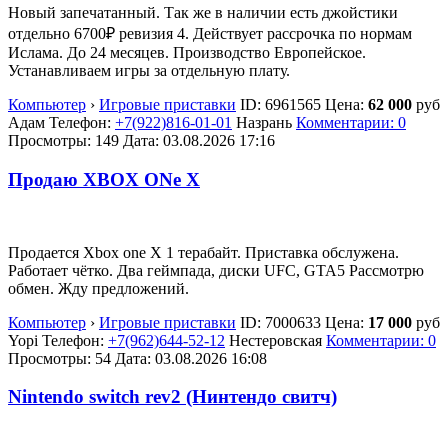
Новый запечатанный. Так же в наличии есть джойстики
отдельно 6700₽ ревизия 4. Действует рассрочка по нормам
Ислама. До 24 месяцев. Производство Европейское.
Устанавливаем игры за отдельную плату.
Компьютер
›
Игровые приставки
ID:
6961565
Цена:
62 000
руб
Адам
Телефон:
+7(922)816-01-01
Назрань
Комментарии: 0
Просмотры: 149
Дата:
03.08.2026
17:16
Продаю XBOX ONe X
Продается Xbox one X 1 терабайт. Приставка обслужена.
Работает чётко. Два геймпада, диски UFC, GTA5 Рассмотрю
обмен. Жду предложений.
Компьютер
›
Игровые приставки
ID:
7000633
Цена:
17 000
руб
Yopi
Телефон:
+7(962)644-52-12
Нестеровская
Комментарии: 0
Просмотры: 54
Дата:
03.08.2026
16:08
Nintendo switch rev2 (Нинтендо свитч)