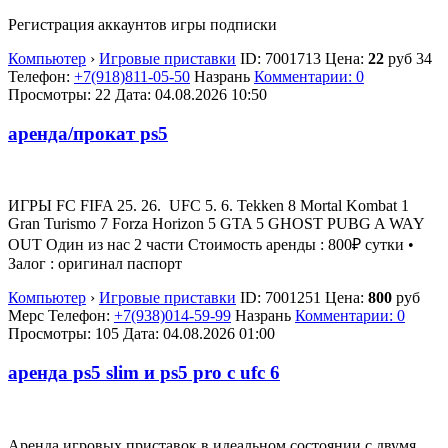
Регистрация аккаунтов игры подписки
Компьютер
›
Игровые приставки
ID:
7001713
Цена:
22
руб
34
Телефон:
+7(918)811-05-50
Назрань
Комментарии: 0
Просмотры: 22
Дата:
04.08.2026
10:50
аренда/прокат ps5
ИГРЫ FC FIFA 25. 26. ⁠ UFC 5. 6. Tekken 8 Mortal Kombat 1
Gran Turismo 7 Forza Horizon 5 ⁠GTA 5 GHOST PUBG ⁠A WAY
OUT Один из нас 2 части Стоимость аренды : 800₽ сутки •
⁠Залог : оригинал паспорт
Компьютер
›
Игровые приставки
ID:
7001251
Цена:
800
руб
Мерс
Телефон:
+7(938)014-59-99
Назрань
Комментарии: 0
Просмотры: 105
Дата:
04.08.2026
01:00
аренда ps5 slim и ps5 pro с ufc 6
Аренда игровых приставок в идеальном состоянии с двумя