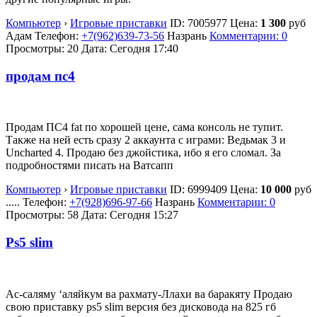
Компьютер
›
Игровые приставки
ID:
7005977
Цена:
1 300
руб
Адам
Телефон:
+7(962)639-73-56
Назрань
Комментарии: 0
Просмотры: 20
Дата:
Сегодня 17:40
продам пс4
Продам ПС4 fat по хорошей цене, сама консоль не тупит.
Также на ней есть сразу 2 аккаунта с играми: Ведьмак 3 и
Uncharted 4. Продаю без джойстика, ибо я его сломал. За
подробностями писать на Ватсапп
Компьютер
›
Игровые приставки
ID:
6999409
Цена:
10 000
руб
.....
Телефон:
+7(928)696-97-66
Назрань
Комментарии: 0
Просмотры: 58
Дата:
Сегодня 15:27
Ps5 slim
Ас-саляму ‘аляйкум ва рахмату-Ллахи ва баракяту Продаю
свою приставку ps5 slim версия без дисковода на 825 гб