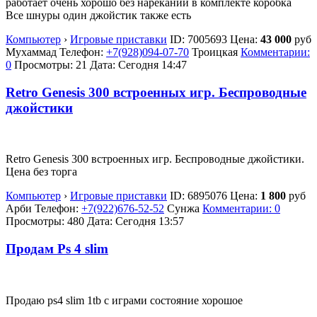
работает очень хорошо без нареканий в комплекте коробка
Все шнуры один джойстик также есть
Компьютер
›
Игровые приставки
ID:
7005693
Цена:
43 000
руб
Мухаммад
Телефон:
+7(928)094-07-70
Троицкая
Комментарии:
0
Просмотры: 21
Дата:
Сегодня 14:47
Retro Genesis 300 встроенных игр. Беспроводные
джойстики
Retro Genesis 300 встроенных игр. Беспроводные джойстики.
Цена без торга
Компьютер
›
Игровые приставки
ID:
6895076
Цена:
1 800
руб
Арби
Телефон:
+7(922)676-52-52
Сунжа
Комментарии: 0
Просмотры: 480
Дата:
Сегодня 13:57
Продам Ps 4 slim
Продаю ps4 slim 1tb с играми состояние хорошое