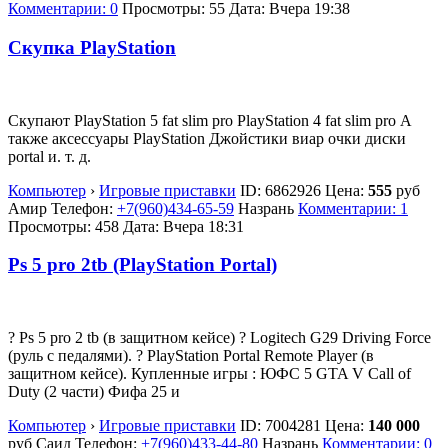
Комментарии: 0
Просмотры: 55
Дата:
Вчера 19:38
Скупка PlayStation
Скупают PlayStation 5 fat slim pro PlayStation 4 fat slim pro А
также аксессуары PlayStation Джойстики виар очки диски
portal и. т. д.
Компьютер
›
Игровые приставки
ID:
6862926
Цена:
555
руб
Амир
Телефон:
+7(960)434-65-59
Назрань
Комментарии: 1
Просмотры: 458
Дата:
Вчера 18:31
Ps 5 pro 2tb (PlayStation Portal)
? Ps 5 pro 2 tb (в защитном кейсе) ? Logitech G29 Driving Force
(руль с педалями). ? PlayStation Portal Remote Player (в
защитном кейсе). Купленные игры : ЮФС 5 GTA V Call of
Duty (2 части) Фифа 25 и
Компьютер
›
Игровые приставки
ID:
7004281
Цена:
140 000
руб
Саид
Телефон:
+7(960)433-44-80
Назрань
Комментарии: 0