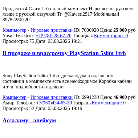
Продам пс4 Слим 1тб полный комплект Игры все на русском
языке с русской озвучкой Тг @Kaweri2517 Мобильный
89782286720
Компьютер
›
Игровые приставки
ID:
7000920
Цена:
25 000
руб
Yusuf
Телефон:
+7(978)228-67-20
Троицкая
Комментарии: 0
Просмотры: 75
Дата:
03.08.2026
19:21
В продаже и врассрочку PlayStation 5slim 1trb
Sony PlayStation 5slim 1trb с дискаводом в идеальном
состоянии в комплекте есть все необходимое Коробка кабели
и т. д. подробности отдельно
Компьютер
›
Игровые приставки
ID:
6991230
Цена:
46 900
руб
Амир
Телефон:
+7(960)434-65-59
Назрань
Комментарии: 0
Просмотры: 52
Дата:
03.08.2026
19:19
Ассаламу - алейкум