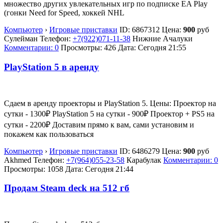
множество других увлекательных игр по подписке EA Play
(гонки Need for Speed, хоккей NHL
Компьютер
›
Игровые приставки
ID:
6867312
Цена:
900
руб
Сулейман
Телефон:
+7(922)071-11-38
Нижние Ачалуки
Комментарии: 0
Просмотры: 426
Дата:
Сегодня 21:55
PlayStation 5 в аренду
Сдаем в аренду проекторы и PlayStation 5. Цены: Проектор на
сутки - 1300₽ PlayStation 5 на сутки - 900₽ Проектор + PS5 на
сутки - 2200₽ Доставим прямо к вам, сами установим и
покажем как пользоваться
Компьютер
›
Игровые приставки
ID:
6486279
Цена:
900
руб
Akhmed
Телефон:
+7(964)055-23-58
Карабулак
Комментарии: 0
Просмотры: 1058
Дата:
Сегодня 21:44
Продам Steam deck на 512 гб