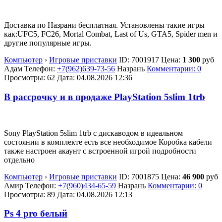
Доставка по Назрани бесплатная. Установлены такие игры
как:UFC5, FC26, Mortal Combat, Last of Us, GTA5, Spider men и
другие популярные игры.
Компьютер
›
Игровые приставки
ID:
7001917
Цена:
1 300
руб
Адам
Телефон:
+7(962)639-73-56
Назрань
Комментарии: 0
Просмотры: 62
Дата:
04.08.2026
12:36
В рассрочку и в продаже PlayStation 5slim 1trb
Sony PlayStation 5slim 1trb с дискаводом в идеальном
состоянии в комплекте есть все необходимое Коробка кабели
также настроен акаунт с встроенной игрой подробности
отдельно
Компьютер
›
Игровые приставки
ID:
7001875
Цена:
46 900
руб
Амир
Телефон:
+7(960)434-65-59
Назрань
Комментарии: 0
Просмотры: 89
Дата:
04.08.2026
12:13
Ps 4 pro белый