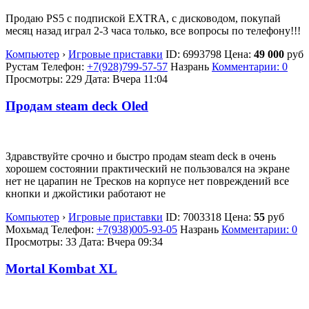
Продаю PS5 с подпиской EXTRA, с дисководом, покупай
месяц назад играл 2-3 часа только, все вопросы по телефону!!!
Компьютер
›
Игровые приставки
ID:
6993798
Цена:
49 000
руб
Рустам
Телефон:
+7(928)799-57-57
Назрань
Комментарии: 0
Просмотры: 229
Дата:
Вчера 11:04
Продам steam deck Oled
Здравствуйте срочно и быстро продам steam deck в очень
хорошем состоянии практический не пользовался на экране
нет не царапин не Тресков на корпусе нет повреждений все
кнопки и джойстики работают не
Компьютер
›
Игровые приставки
ID:
7003318
Цена:
55
руб
Мохьмад
Телефон:
+7(938)005-93-05
Назрань
Комментарии: 0
Просмотры: 33
Дата:
Вчера 09:34
Mortal Kombat XL