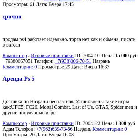
Просмотры: 61
Дата:
Вчера 17:45
срочно
продам ps4 работает идеально. торга нет как и обмена. писать
в ватсап
Компьютер
›
Игровые приставки
ID:
7004191
Цена:
15 000
руб
+79380067051
Телефон:
+7(938)006-70-51
Назрань
Комментарии: 0
Просмотры: 29
Дата:
Вчера 16:37
Аренда Ps 5
Доставка по Назрани бесплатная. Установлены такие игры
как:UFC5, FC26, Mortal Combat, Last of Us, GTA5, Spider men и
другие популярные игры.
Компьютер
›
Игровые приставки
ID:
7004122
Цена:
1 300
руб
Адам
Телефон:
+7(962)639-73-56
Назрань
Комментарии: 0
Просмотры: 20
Дата:
Вчера 16:08