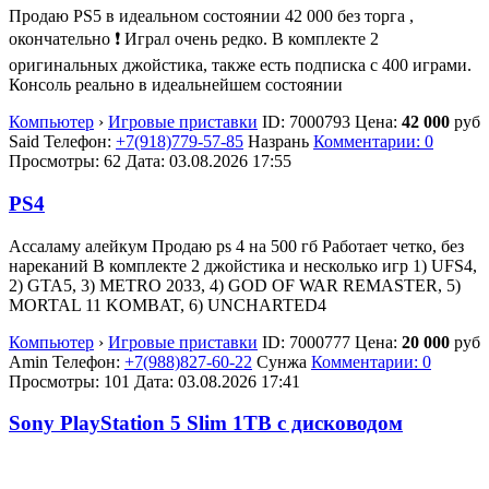
Продаю PS5 в идеальном состоянии 42 000 без торга ,
окончательно ❗️ Играл очень редко. В комплекте 2
оригинальных джойстика, также есть подписка с 400 играми.
Консоль реально в идеальнейшем состоянии
Компьютер
›
Игровые приставки
ID:
7000793
Цена:
42 000
руб
Said
Телефон:
+7(918)779-57-85
Назрань
Комментарии: 0
Просмотры: 62
Дата:
03.08.2026
17:55
PS4
Ассаламу алейкум Продаю ps 4 на 500 гб Работает четко, без
нареканий В комплекте 2 джойстика и несколько игр 1) UFS4,
2) GTA5, 3) METRO 2033, 4) GOD OF WAR REMASTER, 5)
MORTAL 11 KOMBAT, 6) UNCHARTED4
Компьютер
›
Игровые приставки
ID:
7000777
Цена:
20 000
руб
Amin
Телефон:
+7(988)827-60-22
Сунжа
Комментарии: 0
Просмотры: 101
Дата:
03.08.2026
17:41
Sony PlayStation 5 Slim 1TB с дисководом