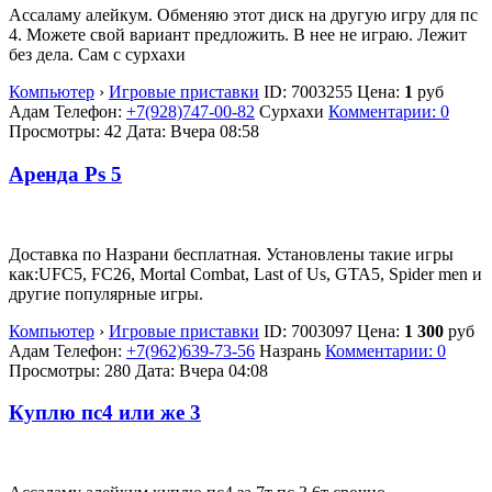
Ассаламу алейкум. Обменяю этот диск на другую игру для пс
4. Можете свой вариант предложить. В нее не играю. Лежит
без дела. Сам с сурхахи
Компьютер
›
Игровые приставки
ID:
7003255
Цена:
1
руб
Адам
Телефон:
+7(928)747-00-82
Сурхахи
Комментарии: 0
Просмотры: 42
Дата:
Вчера 08:58
Аренда Ps 5
Доставка по Назрани бесплатная. Установлены такие игры
как:UFC5, FC26, Mortal Combat, Last of Us, GTA5, Spider men и
другие популярные игры.
Компьютер
›
Игровые приставки
ID:
7003097
Цена:
1 300
руб
Адам
Телефон:
+7(962)639-73-56
Назрань
Комментарии: 0
Просмотры: 280
Дата:
Вчера 04:08
Куплю пс4 или же 3