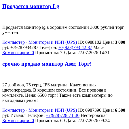
Продается монитор Lg
Продается монитор lg в хорошем состоянии 3000 рублей торг
уместен!
Компьютер
›
Мониторы и ИБП (UPS)
ID:
6988102
Цена:
3 000
руб
+79287934287
Телефон:
+7(928)793-42-87
Магас
Комментарии: 0
Просмотры: 79
Дата:
27.07.2026
14:31
срочно продаю монитор Aser, Торг!
27 дюймов, 75 герц, IPS матрица. Качественная
цветопередача. В хорошем состоянии. Все провода в
комплекте. Цена: 6500 торг! Также есть компьютеры по
выгодным ценам!
Компьютер
›
Мониторы и ИБП (UPS)
ID:
6987396
Цена:
6 500
руб
Исмаил
Телефон:
+7(928)728-71-36
Нестеровская
Комментарии: 0
Просмотры: 69
Дата:
27.07.2026
09:24