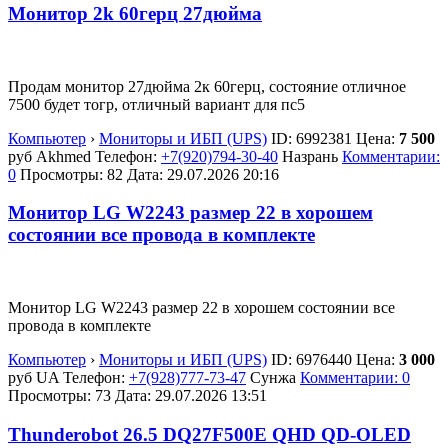
Монитор 2k 60герц 27дюйма
Продам монитор 27дюйма 2к 60герц, состояние отличное
7500 будет тогр, отличный вариант для пс5
Компьютер
›
Мониторы и ИБП (UPS)
ID:
6992381
Цена:
7 500
руб
Akhmed
Телефон:
+7(920)794-30-40
Назрань
Комментарии:
0
Просмотры: 82
Дата:
29.07.2026
20:16
Монитор LG W2243 размер 22 в хорошем
состоянии все провода в комплекте
Монитор LG W2243 размер 22 в хорошем состоянии все
провода в комплекте
Компьютер
›
Мониторы и ИБП (UPS)
ID:
6976440
Цена:
3 000
руб
UA
Телефон:
+7(928)777-73-47
Сунжа
Комментарии: 0
Просмотры: 73
Дата:
29.07.2026
13:51
Thunderobot 26.5 DQ27F500E QHD QD-OLED