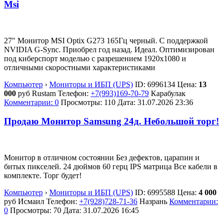
Msi
27" Монитор MSI Optix G273 165Гц черный. С поддержкой
NVIDIA G-Sync. Приобрел год назад. Идеал. Оптимизирован
под киберспорт моделью с разрешением 1920x1080 и
отличными скоростными характеристиками
Компьютер
›
Мониторы и ИБП (UPS)
ID:
6996134
Цена:
13
000
руб
Rustam
Телефон:
+7(993)169-70-79
Карабулак
Комментарии: 0
Просмотры: 110
Дата:
31.07.2026
23:36
Продаю Монитор Samsung 24д. Небольшой торг!
Монитор в отличном состоянии Без дефектов, царапин и
битых пикселей. 24 дюймов 60 герц IPS матрица Все кабели в
комплекте. Торг будет!
Компьютер
›
Мониторы и ИБП (UPS)
ID:
6995588
Цена:
4 000
руб
Исмаил
Телефон:
+7(928)728-71-36
Назрань
Комментарии:
0
Просмотры: 70
Дата:
31.07.2026
16:45