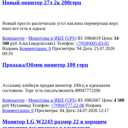
Новый монитор 27д 2к 200герц
Новый просто распечатали угол наклона перевертыш верх
вниз все есть в идеале
Компьютер
›
Мониторы и ИБП (UPS)
ID:
6984019
Цена:
14
500
руб
Альх1амдулиллях1
Телефон:
+7(938)005-83-01
Назрань
Комментарии: 0
Просмотры: 94
Дата:
25.07.2026
09:19
Продажа/Обмен монитор 100 герц
Ассаламу алейкум продам монитор 100гц в идеальном
состоянии. Торг есть писать/звонить 89947772206
Компьютер
›
Мониторы и ИБП (UPS)
ID:
6982667
Цена:
4 500
руб
Мухаммад
Телефон:
+7(994)777-22-06
Назрань
Комментарии: 0
Просмотры: 84
Дата:
24.07.2026
12:17
Монитор LG W2243 размер 22 в хорошем
состоянии все провода в комплекте