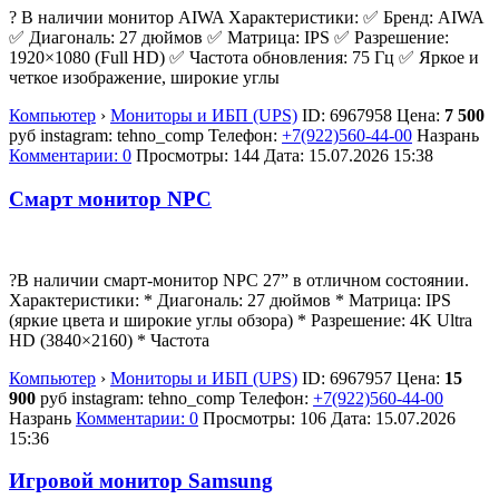
? В наличии монитор AIWA Характеристики: ✅ Бренд: AIWA
✅ Диагональ: 27 дюймов ✅ Матрица: IPS ✅ Разрешение:
1920×1080 (Full HD) ✅ Частота обновления: 75 Гц ✅ Яркое и
четкое изображение, широкие углы
Компьютер
›
Мониторы и ИБП (UPS)
ID:
6967958
Цена:
7 500
руб
instagram: tehno_comp
Телефон:
+7(922)560-44-00
Назрань
Комментарии: 0
Просмотры: 144
Дата:
15.07.2026
15:38
Смарт монитор NPC
?В наличии смарт-монитор NPC 27” в отличном состоянии.
Характеристики: * Диагональ: 27 дюймов * Матрица: IPS
(яркие цвета и широкие углы обзора) * Разрешение: 4K Ultra
HD (3840×2160) * Частота
Компьютер
›
Мониторы и ИБП (UPS)
ID:
6967957
Цена:
15
900
руб
instagram: tehno_comp
Телефон:
+7(922)560-44-00
Назрань
Комментарии: 0
Просмотры: 106
Дата:
15.07.2026
15:36
Игровой монитор Samsung