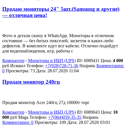
Продаю мониторы 24" 5шт.(Samsung и другие)
— отличная цена!
Фото и детали скину в WhatsApp. Мониторы в отличном
состоянии — без битых пикселей, засветов и каких-либо
дефектов. В комплекте идут все кабели. Отлично подойдут
для видеонаблюдения, игр, работы с
Компьютер
›
Мониторы и ИБП (UPS)
ID:
6989411
Цена:
4 000
руб
Исмаил
Телефон:
+7(928)728-71-36
Назрань
Комментарии:
0
Просмотры: 73
Дата:
28.07.2026
11:04
Продам монитор 240гц
Продам монитор Acer 240гц 27д 10000т торг
Компьютер
›
Мониторы и ИБП (UPS)
ID:
6989043
Цена:
10
000
руб
Maga
Телефон:
+7(964)059-35-35
Назрань
Комментарии: 0
Просмотры: 109
Дата:
28.07.2026
03:01