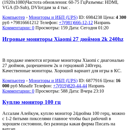
(1920x1080)Частота обновления: 60-75 ГцРазъемы: HDMI,
VGA (D-Sub), DVIотдам за 4 тыс .
Компьютер
›
Мониторы и ИБП (UPS)
ID:
6984238
Цена:
4 300
руб
+79816661212
Телефон:
+7(981)666-12-12
Назрань
Комментарии: 0
Просмотры: 159
Дата:
Сегодня 01:20
Игровые мониторы Xiaomi 27 дюймов 2k 240hz
В продаже имеются игровые мониторы Xiaomi c диагональю
27 дюймов, разрешением 2к и герцовкой 240герц.
Качественные мониторы. Хороший вариант для игры в КС.
Компьютер
›
Мониторы и ИБП (UPS)
ID:
6877916
Цена:
16
000
руб
Musafir
Телефон:
+7(919)820-44-44
Назрань
Комментарии: 0
Просмотры: 588
Дата:
Вчера 23:10
Куплю монитор 100 гц
Ассалам Алейкум, куплю монитор 24дюйма 100 герц, можно
с 1-2 битыми пикселями главное чтобы был рабочий в
хорошем состоянии, без разницы какая фирма Писать на
ватсап