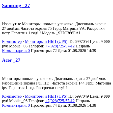
Samsung _27
Изогнутые Мониторы, новые в упаковке. Диогональ экрана
27 дюйма. Частота экрана 75 Герц. Матрица VA. Рассрочки
нету. Гарантия 1 год!!! Модель _S27C366EAI
Компьютер
›
Мониторы и ИБП (UPS)
ID:
6997054
Цена:
9 000
руб
Mobile _06
Телефон:
+7(928)725-57-12
Назрань
Комментарии: 0
Просмотры: 72
Дата:
01.08.2026
14:39
Acer _27
Мониторы новые в упаковке. Диагональ экрана 27 дюймов.
Разрешение экрана Full HD. Частота экрана 144 Герц. Матрица
ips. Гарантия 1 год. Рассрочки нету!!!
Компьютер
›
Мониторы и ИБП (UPS)
ID:
6997049
Цена:
9 000
руб
Mobile _06
Телефон:
+7(928)725-57-12
Назрань
Комментарии: 0
Просмотры: 74
Дата:
01.08.2026
14:38