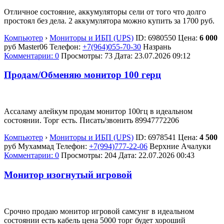
Отличное состояние, аккумуляторы сели от того что долго
простоял без дела. 2 аккумулятора можно купить за 1700 руб.
Компьютер
›
Мониторы и ИБП (UPS)
ID:
6980550
Цена:
6 000
руб
Master06
Телефон:
+7(964)055-70-30
Назрань
Комментарии: 0
Просмотры: 73
Дата:
23.07.2026
09:12
Продам/Обменяю монитор 100 герц
Ассаламу алейкум продам монитор 100гц в идеальном
состоянии. Торг есть. Писать/звонить 89947772206
Компьютер
›
Мониторы и ИБП (UPS)
ID:
6978541
Цена:
4 500
руб
Мухаммад
Телефон:
+7(994)777-22-06
Верхние Ачалуки
Комментарии: 0
Просмотры: 204
Дата:
22.07.2026
00:43
Монитор изогнутый игровой
Срочно продаю монитор игровой самсунг в идеальном
состоянии есть кабель цена 5000 торг будет хороший