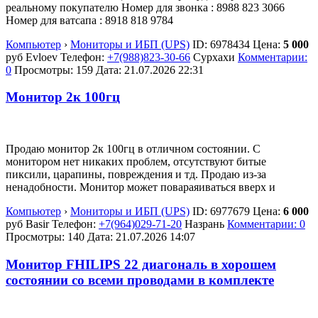
реальному покупателю Номер для звонка : 8988 823 3066
Номер для ватсапа : 8918 818 9784
Компьютер
›
Мониторы и ИБП (UPS)
ID:
6978434
Цена:
5 000
руб
Evloev
Телефон:
+7(988)823-30-66
Сурхахи
Комментарии:
0
Просмотры: 159
Дата:
21.07.2026
22:31
Монитор 2к 100гц
Продаю монитор 2к 100гц в отличном состоянии. С
монитором нет никаких проблем, отсутствуют битые
пиксили, царапины, повреждения и тд. Продаю из-за
ненадобности. Монитор может повараяиваться вверх и
Компьютер
›
Мониторы и ИБП (UPS)
ID:
6977679
Цена:
6 000
руб
Basir
Телефон:
+7(964)029-71-20
Назрань
Комментарии: 0
Просмотры: 140
Дата:
21.07.2026
14:07
Монитор FHILIPS 22 диагональ в хорошем
состоянии со всеми проводами в комплекте