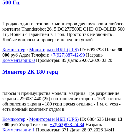
500 Гц
Продаю один из топовых мониторов для шутеров и любого
контента Thunderobot 26. 5 DQ27F500E QHD QD-OLED 500
Гц. Новый с гарантией в 1 год. Просто так не звонить !
Любые вопросы и проверки перед покупкой
Компьютер
›
Мониторы и ИБП (UPS)
ID:
6990798
Цена:
60
000
руб
Адам
Телефон:
+7(927)887-42-99
Назрань
Комментарии: 0
Просмотры: 85
Дата:
29.07.2026
03:20
Монитор 2K 180 герц
плюсы и преимущества модели: матрица - ips разрешение
экрана - 2560×1440 (2k) соотношение сторон - 16:9 частота
обновления экрана - 180 герц время отклика - 1 м. с. vesa -
есть полный комплект отдам в
Компьютер
›
Мониторы и ИБП (UPS)
ID:
6864535
Цена:
13
000
руб
Умар
Телефон:
+7(963)878-24-34
Назрань
Комментарии: 1
Просмотры: 371
Дата:
28.07.2026
14:41