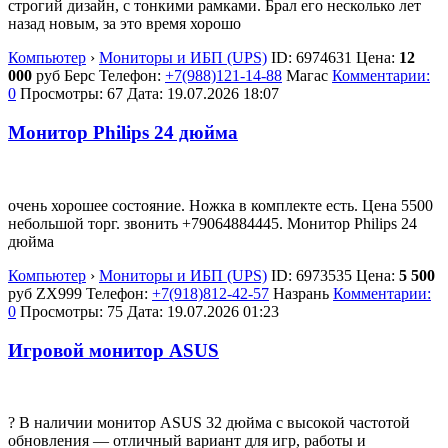
строгий дизайн, с тонкими рамками. Брал его несколько лет
назад новым, за это время хорошо
Компьютер
›
Мониторы и ИБП (UPS)
ID:
6974631
Цена:
12
000
руб
Берс
Телефон:
+7(988)121-14-88
Магас
Комментарии:
0
Просмотры: 67
Дата:
19.07.2026
18:07
Монитор Philips 24 дюйма
очень хорошее состояние. Ножка в комплекте есть. Цена 5500
небольшой торг. звонить +79064884445. Монитор Philips 24
дюйма
Компьютер
›
Мониторы и ИБП (UPS)
ID:
6973535
Цена:
5 500
руб
ZX999
Телефон:
+7(918)812-42-57
Назрань
Комментарии:
0
Просмотры: 75
Дата:
19.07.2026
01:23
Игровой монитор ASUS
? В наличии монитор ASUS 32 дюйма с высокой частотой
обновления — отличный вариант для игр, работы и