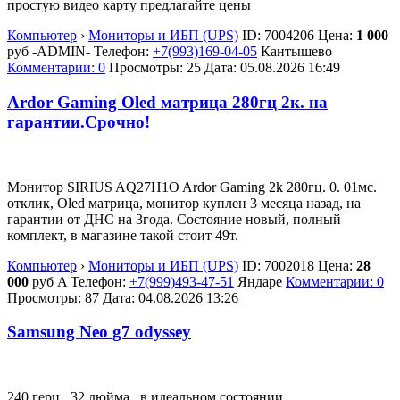
простую видео карту предлагайте цены
Компьютер
›
Мониторы и ИБП (UPS)
ID:
7004206
Цена:
1 000
руб
-ADMIN-
Телефон:
+7(993)169-04-05
Кантышево
Комментарии: 0
Просмотры: 25
Дата:
05.08.2026
16:49
Ardor Gaming Oled матрица 280гц 2к. на
гарантии.Срочно!
Монитор SIRIUS AQ27H1O Ardor Gaming 2k 280гц. 0. 01мс.
отклик, Oled матрица, монитор куплен 3 месяца назад, на
гарантии от ДНС на 3года. Состояние новый, полный
комплект, в магазине такой стоит 49т.
Компьютер
›
Мониторы и ИБП (UPS)
ID:
7002018
Цена:
28
000
руб
A
Телефон:
+7(999)493-47-51
Яндаре
Комментарии: 0
Просмотры: 87
Дата:
04.08.2026
13:26
Samsung Neo g7 odyssey
240 герц , 32 дюйма , в идеальном состоянии