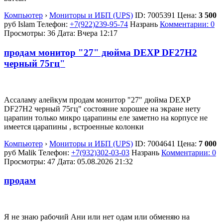
Компьютер
›
Мониторы и ИБП (UPS)
ID:
7005391
Цена:
3 500
руб
Islam
Телефон:
+7(922)239-95-74
Назрань
Комментарии: 0
Просмотры: 36
Дата:
Вчера 12:17
продам монитор "27" дюйма DEXP DF27H2
черный 75гц"
Ассаламу алейкум продам монитор "27" дюйма DEXP
DF27H2 черный 75гц" состояние хорошее на экране нету
царапин только микро царапины еле заметно на корпусе не
имеется царапины , встроенные колонки
Компьютер
›
Мониторы и ИБП (UPS)
ID:
7004641
Цена:
7 000
руб
Malik
Телефон:
+7(932)302-03-03
Назрань
Комментарии: 0
Просмотры: 47
Дата:
05.08.2026
21:32
продам
Я не знаю рабочий Ани или нет одам или обменяю на