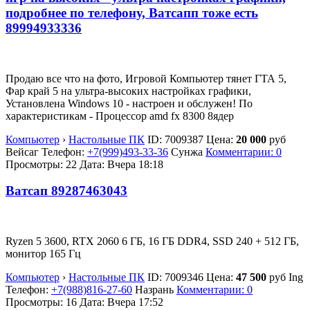
подробнее по телефону, Ватсапп тоже есть
89994933336
Продаю все что на фото, Игровой Компьютер тянет ГТА 5,
Фар край 5 на ультра-высоких настройках графики,
Установлена Windows 10 - настроен и обслужен! По
характеристикам - Процессор amd fx 8300 8ядер
Компьютер
›
Настольные ПК
ID:
7009387
Цена:
20 000
руб
Вейсаг
Телефон:
+7(999)493-33-36
Сунжа
Комментарии: 0
Просмотры: 22
Дата:
Вчера 18:18
Ватсап 89287463043
Ryzen 5 3600, RTX 2060 6 ГБ, 16 ГБ DDR4, SSD 240 + 512 ГБ,
монитор 165 Гц
Компьютер
›
Настольные ПК
ID:
7009346
Цена:
47 500
руб
Ing
Телефон:
+7(988)816-27-60
Назрань
Комментарии: 0
Просмотры: 16
Дата:
Вчера 17:52