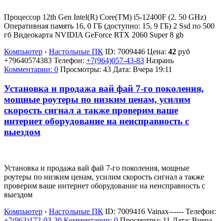
Процессор 12th Gen Intel(R) Core(TM) i5-12400F (2. 50 GHz)
Оперативная память 16, 0 ГБ (доступно: 15, 9 ГБ) 2 Ssd по 500
гб Видеокарта NVIDIA GeForce RTX 2060 Super 8 gb
Компьютер
›
Настольные ПК
ID:
7009446
Цена:
42
руб
+79640574383
Телефон:
+7(964)057-43-83
Назрань
Комментарии: 0
Просмотры: 43
Дата:
Вчера 19:11
Установка и продажа вай фай 7-го поколения,
мощные роутеры по низким ценам, усилим
скорость сигнал а также проверим ваше
интернет оборудование на неисправность с
выездом
Установка и продажа вай фай 7-го поколения, мощные
роутеры по низким ценам, усилим скорость сигнал а также
проверим ваше интернет оборудование на неисправность с
выездом
Компьютер
›
Настольные ПК
ID:
7009416
Vainax------
Телефон:
+7(963)172-03-30
Комментарии: 0
Просмотры: 11
Дата:
Вчера