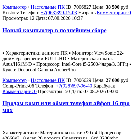
Компьютер
›
Настольные ПК
ID:
7006827
Цена:
38 500
руб
Kostoev
Телефон:
+7(963)399-15-03
Назрань
Комментарии: 0
Просмотры: 12
Дата:
07.08.2026
10:37
Новый компьютер в полнейшем сборе
▪ Характеристики данного ПК ▪ Монитор: ViewSonic 22-
дюйма/разрешении FULL-HD ▪ Материнская плата:
Asus/H61M-D ▪ Процессор: Intel-Core i5-2500/4ядра/3. 3ГГц ▪
Кулер: Deepcool Gamma Archer/Pro
Компьютер
›
Настольные ПК
ID:
7006629
Цена:
27 000
руб
Comp-Prime-06
Телефон:
+7(928)697-96-40
Карабулак
Комментарии: 0
Просмотры: 50
Дата:
07.08.2026
09:00
Продам комп или обмен телефон айфон 16 про
мах
Характеристики: Материнская плата: x99 d4 Процессор:
е2666v3 10 ядер 20 потоков Оперативка 16гб 3200mhz