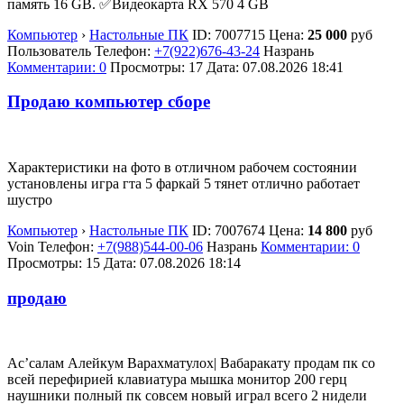
память 16 GB. ✅Видеокарта RX 570 4 GB
Компьютер
›
Настольные ПК
ID:
7007715
Цена:
25 000
руб
Пользователь
Телефон:
+7(922)676-43-24
Назрань
Комментарии: 0
Просмотры: 17
Дата:
07.08.2026
18:41
Продаю компьютер сборе
Характеристики на фото в отличном рабочем состоянии
установлены игра гта 5 фаркай 5 тянет отлично работает
шустро
Компьютер
›
Настольные ПК
ID:
7007674
Цена:
14 800
руб
Voin
Телефон:
+7(988)544-00-06
Назрань
Комментарии: 0
Просмотры: 15
Дата:
07.08.2026
18:14
продаю
Ас’салам Алейкум Варахматулох| Вабаракату продам пк со
всей перефирией клавиатура мышка монитор 200 герц
наушники полный пк совсем новый играл всего 2 нидели