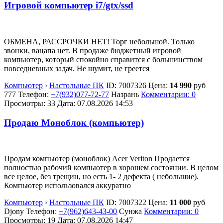
Игровой компьютер i7/gtx/ssd
ОБМЕНА, РАССРОЧКИ НЕТ! Торг небольшой. Только
звонки, вацапа нет. В продаже бюджетный игровой
компьютер, который спокойно справится с большинством
повседневных задач. Не шумит, не греется
Компьютер
›
Настольные ПК
ID:
7007326
Цена:
14 990
руб
777
Телефон:
+7(932)077-72-77
Назрань
Комментарии: 0
Просмотры: 33
Дата:
07.08.2026
14:53
Продаю Моноблок (компьютер)
Продам компьютер (моноблок) Acer Veriton Продается
полностью рабочий компьютер в хорошем состоянии. В целом
все целое, без трещин, но есть 1- 2 дефекта ( небольшие).
Компьютер использовался аккуратно
Компьютер
›
Настольные ПК
ID:
7007322
Цена:
11 000
руб
Djony
Телефон:
+7(962)643-43-00
Сунжа
Комментарии: 0
Просмотры: 19
Дата:
07.08.2026
14:47