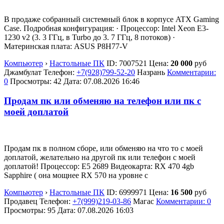
В продаже собранный системный блок в корпусе ATX Gaming
Case. Подробная конфигурация: · Процессор: Intel Xeon E3-
1230 v2 (3. 3 ГГц, в Turbo до 3. 7 ГГц, 8 потоков) ·
Материнская плата: ASUS P8H77-V
Компьютер
›
Настольные ПК
ID:
7007521
Цена:
20 000
руб
Джамбулат
Телефон:
+7(928)799-52-20
Назрань
Комментарии:
0
Просмотры: 42
Дата:
07.08.2026
16:46
Продам пк или обменяю на телефон или пк с
моей доплатой
Продам пк в полном сборе, или обменяю на что то с моей
доплатой, желательно на другой пк или телефон с моей
доплатой! Процессор: E5 2689 Видеокарта: RX 470 4gb
Sapphire ( она мощнее RX 570 на уровне с
Компьютер
›
Настольные ПК
ID:
6999971
Цена:
16 500
руб
Продавец
Телефон:
+7(999)219-03-86
Магас
Комментарии: 0
Просмотры: 95
Дата:
07.08.2026
16:03