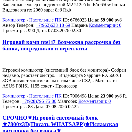
Башенные куллер с подсветкой M2 512гб hd Б/п 650w bronza
Видеокарта rtx 2060 super 8гб Rgb
Компьютер
›
Настольные ПК
ID:
6766923
Цена:
59 900
руб
Анзор
Телефон:
+7(962)638-18-69
Назрань
Комментарии: 0
Просмотры: 990
Дата:
07.08.2026
02:30
Игровой комп ntel i7 Возможна рассрочка без
банка, посредников и переплаты
Игровой компьютер (системный блок без монитора)- Собран
недавно, работает быстро. - Видеокарта Sapphire RX560XT
8GB потянет многие игры в том числе CS2, - Мат. плата
ASUS P8H61 1155 сокет - Процессор
Компьютер
›
Настольные ПК
ID:
7006498
Цена:
23 900
руб
R.
Телефон:
+7(928)795-75-86
Малгобек
Комментарии: 0
Просмотры: 88
Дата:
07.08.2026
02:25
СРОЧНО⚜️Игровой системный блок
⚜️7800x3D(Писать WHATSAPP)⚜️Исламская
рассрочка без взноса⚜️