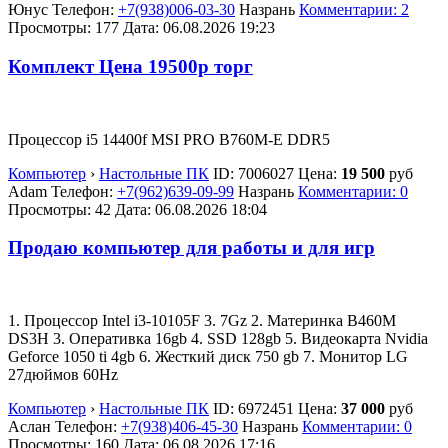
Юнус
Телефон:
+7(938)006-03-30
Назрань
Комментарии: 2
Просмотры: 177
Дата:
06.08.2026
19:23
Комплект Цена 19500р торг
Процессор i5 14400f MSI PRO B760M-E DDR5
Компьютер
›
Настольные ПК
ID:
7006027
Цена:
19 500
руб
Adam
Телефон:
+7(962)639-09-99
Назрань
Комментарии: 0
Просмотры: 42
Дата:
06.08.2026
18:04
Продаю компьютер для работы и для игр
1. Процессор Intel i3-10105F 3. 7Gz 2. Материнка B460M
DS3H 3. Оперативка 16gb 4. SSD 128gb 5. Видеокарта Nvidia
Geforce 1050 ti 4gb 6. Жесткий диск 750 gb 7. Монитор LG
27дюймов 60Hz
Компьютер
›
Настольные ПК
ID:
6972451
Цена:
37 000
руб
Аслан
Телефон:
+7(938)406-45-30
Назрань
Комментарии: 0
Просмотры: 160
Дата:
06.08.2026
17:16