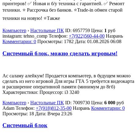
принтеров! ✅ Новая и б/у техника с гарантией. ✅ Ремонт
техники. ⭐ Рассрочка без банков. ⭐Trade-in обмен старой
техники на новую! ⭐Также
Компьютер
›
Настольные ПК
ID:
6957759
Цена:
1
руб
instagram: tehno_comp
Телефон:
+7(922)560-44-00
Назрань
Комментарии: 0
Просмотры: 1782
Дата:
01.08.2026
06:08
Системный блок, можно сделать игровым!
Ас саламу алейкум! Продается компьютер, в будущем можно
сделать из него игровой Для игры ГТА 5 требуется видеокарта
и расширение оперативной памяти (минимум до 8гб)
Характеристики: Процессор: i3 3240
Компьютер
›
Настольные ПК
ID:
7009730
Цена:
6 000
руб
Adam
Телефон:
+7(918)812-35-00
Назрань
Комментарии: 0
Просмотры: 18
Дата:
Вчера 23:26
Системный блок