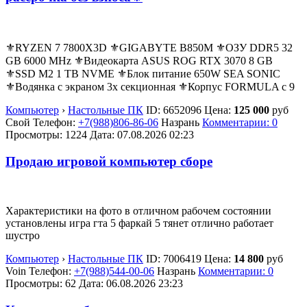
⚜️RYZEN 7 7800X3D ⚜️GIGABYTE B850M ⚜️ОЗУ DDR5 32
GB 6000 MHz ⚜️Видеокарта ASUS ROG RTX 3070 8 GB
⚜️SSD M2 1 TB NVME ⚜️Блок питание 650W SEA SONIC
⚜️Водянка с экраном 3х секционная ⚜️Корпус FORMULA с 9
Компьютер
›
Настольные ПК
ID:
6652096
Цена:
125 000
руб
Свой
Телефон:
+7(988)806-86-06
Назрань
Комментарии: 0
Просмотры: 1224
Дата:
07.08.2026
02:23
Продаю игровой компьютер сборе
Характеристики на фото в отличном рабочем состоянии
установлены игра гта 5 фаркай 5 тянет отлично работает
шустро
Компьютер
›
Настольные ПК
ID:
7006419
Цена:
14 800
руб
Voin
Телефон:
+7(988)544-00-06
Назрань
Комментарии: 0
Просмотры: 62
Дата:
06.08.2026
23:23