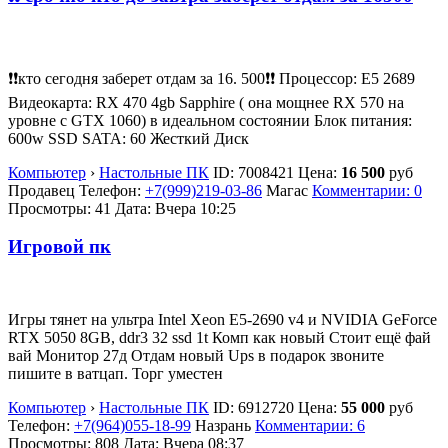
❗❗кто сегодня заберет отдам за 16. 500❗❗ Процессор: E5 2689
Видеокарта: RX 470 4gb Sapphire ( она мощнее RX 570 на
уровне с GTX 1060) в идеальном состоянии Блок питания:
600w SSD SATA: 60 Жесткий Диск
Компьютер
›
Настольные ПК
ID:
7008421
Цена:
16 500
руб
Продавец
Телефон:
+7(999)219-03-86
Магас
Комментарии: 0
Просмотры: 41
Дата:
Вчера 10:25
Игровой пк
Игры тянет на ультра Intel Xeon E5-2690 v4 и NVIDIA GeForce
RTX 5050 8GB, ddr3 32 ssd 1t Комп как новый Стоит ещё фай
вай Монитор 27д Отдам новый Ups в подарок звоните
пишите в ватцап. Торг уместен
Компьютер
›
Настольные ПК
ID:
6912720
Цена:
55 000
руб
Телефон:
+7(964)055-18-99
Назрань
Комментарии: 6
Просмотры: 808
Дата:
Вчера 08:37