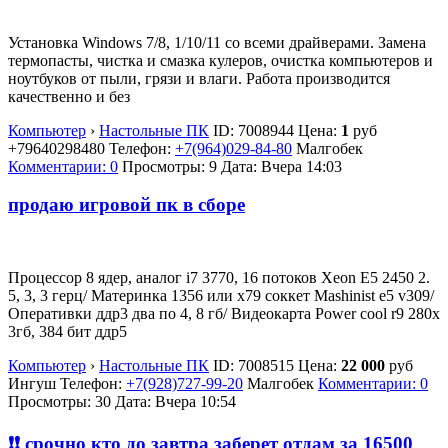
Установка Windows 7/8, 1/10/11 со всеми драйверами. Замена
термопасты, чистка и смазка кулеров, очистка компьютеров и
ноутбуков от пыли, грязи и влаги. Работа производится
качественно и без
Компьютер
›
Настольные ПК
ID:
7008944
Цена:
1
руб
+79640298480
Телефон:
+7(964)029-84-80
Малгобек
Комментарии: 0
Просмотры: 9
Дата:
Вчера 14:03
продаю игровой пк в сборе
Процессор 8 ядер, аналог i7 3770, 16 потоков Xeon E5 2450 2.
5, 3, 3 герц/ Материнка 1356 или х79 соккет Mashinist e5 v309/
Оперативки ддр3 два по 4, 8 гб/ Видеокарта Power cool r9 280x
3гб, 384 бит ддр5
Компьютер
›
Настольные ПК
ID:
7008515
Цена:
22 000
руб
Ингуш
Телефон:
+7(928)727-99-20
Малгобек
Комментарии: 0
Просмотры: 30
Дата:
Вчера 10:54
❗❗ срочно кто до завтра заберет отдам за 16500