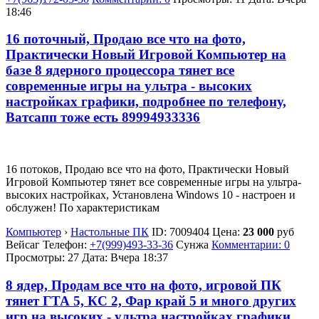
18:46
16 поточный, Продаю все что на фото,
Практически Новый Игровой Компьютер на
базе 8 ядерного процессора тянет все
современные игры на ультра - высоких
настройках графики, подробнее по телефону,
Ватсапп тоже есть 89994933336
16 потоков, Продаю все что на фото, Практически Новый
Игровой Компьютер тянет все современные игры на ультра-
высоких настройках, Установлена Windows 10 - настроен и
обслужен! По характеристикам
Компьютер
›
Настольные ПК
ID:
7009404
Цена:
23 000
руб
Вейсаг
Телефон:
+7(999)493-33-36
Сунжа
Комментарии: 0
Просмотры: 27
Дата:
Вчера 18:37
8 ядер, Продам все что на фото, игровой ПК
тянет ГТА 5, КС 2, Фар край 5 и много других
игр на высоких - ультра настройках графики,