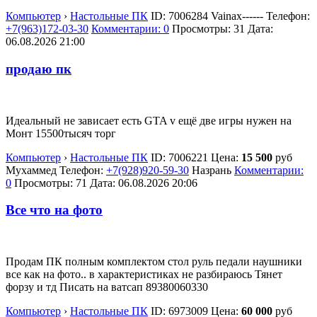
Компьютер
›
Настольные ПК
ID:
7006284
Vainax------
Телефон:
+7(963)172-03-30
Комментарии: 0
Просмотры: 31
Дата:
06.08.2026
21:00
продаю пк
Идеальный не зависает есть GTA v ещё две игры нужен на
Монт 15500тысяч торг
Компьютер
›
Настольные ПК
ID:
7006221
Цена:
15 500
руб
Мухаммед
Телефон:
+7(928)920-59-30
Назрань
Комментарии:
0
Просмотры: 71
Дата:
06.08.2026
20:06
Все что на фото
Продам ПК полным комплектом стол руль педали наушники
все как на фото.. в характеристиках не разбираюсь Тянет
форзу и тд Писать на ватсап 89380060330
Компьютер
›
Настольные ПК
ID:
6973009
Цена:
60 000
руб