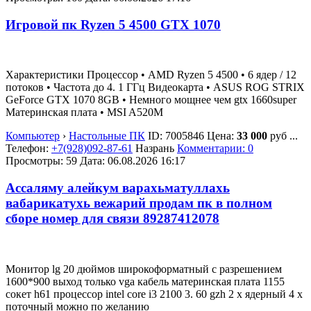
Игровой пк Ryzen 5 4500 GTX 1070
Характеристики Процессор • AMD Ryzen 5 4500 • 6 ядер / 12
потоков • Частота до 4. 1 ГГц Видеокарта • ASUS ROG STRIX
GeForce GTX 1070 8GB • Немного мощнее чем gtx 1660super
Материнская плата • MSI A520M
Компьютер
›
Настольные ПК
ID:
7005846
Цена:
33 000
руб
...
Телефон:
+7(928)092-87-61
Назрань
Комментарии: 0
Просмотры: 59
Дата:
06.08.2026
16:17
Ассаляму алейкум варахьматуллахь
вабарикатухь вежарий продам пк в полном
сборе номер для связи 89287412078
Монитор lg 20 дюймов широкоформатный с разрешением
1600*900 выход только vga кабель материнская плата 1155
сокет h61 процессор intel core i3 2100 3. 60 gzh 2 х ядерный 4 х
поточный можно по желанию