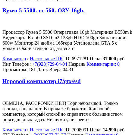
Ryzen 5 5500. rx 560. ОЗУ 16gb.
Процессор Ryzen 5 5500 Оперативка 16gb Материнка B550m k
Видеокарта Rx 560 SSD m2 128gb HDD 500gb Блок питания
600w Монитор 24 дюйма 165герц Установлена GTA 5 с
модами Окончательно отдам за 35т
Компьютер
›
Настольные ПК
ID:
6971281
Цена:
37 000
руб
Инг
Телефон:
+7(928)729-04-04
Назрань
Комментарии: 0
Просмотры: 181
Дата:
Вчера 04:31
Игровой компьютер i7/gtx/ssd
ОБМЕНА, РАССРОЧКИ НЕТ! Торг небольшой. Только
звонки, вацапа нет. В продаже бюджетный игровой
компьютер, который спокойно справится с большинством
повседневных задач. Не шумит, не греется
Компьютер
›
Настольные ПК
ID:
7008091
Цена:
14 990
руб