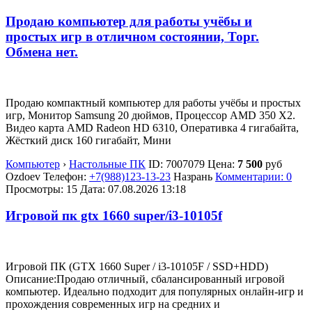
Продаю компьютер для работы учёбы и
простых игр в отличном состоянии, Торг.
Обмена нет.
Продаю компактный компьютер для работы учёбы и простых
игр, Монитор Samsung 20 дюймов, Процессор AMD 350 X2.
Видео карта AMD Radeon HD 6310, Оперативка 4 гигабайта,
Жёсткий диск 160 гигабайт, Мини
Компьютер
›
Настольные ПК
ID:
7007079
Цена:
7 500
руб
Ozdoev
Телефон:
+7(988)123-13-23
Назрань
Комментарии: 0
Просмотры: 15
Дата:
07.08.2026
13:18
Игровой пк gtx 1660 super/i3-10105f
Игровой ПК (GTX 1660 Super / i3-10105F / SSD+HDD)
Описание:Продаю отличный, сбалансированный игровой
компьютер. Идеально подходит для популярных онлайн-игр и
прохождения современных игр на средних и