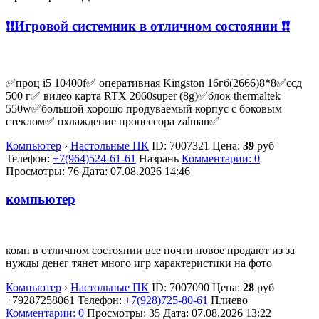
❗❗Игровой системник в отличном состоянии ❗❗
✅проц i5 10400f✅ оперативная Kingston 16гб(2666)8*8✅ссд
500 г✅ видео карта RTX 2060super (8g)✅блок thermaltek
550w✅большой хорошо продуваемый корпус с боковым
стеклом✅ охлаждение процессора zalman✅
Компьютер
›
Настольные ПК
ID:
7007321
Цена:
39
руб
'
Телефон:
+7(964)524-61-61
Назрань
Комментарии: 0
Просмотры: 76
Дата:
07.08.2026
14:46
компьютер
комп в отличном состоянии все почти новое продают из за
нужды денег тянет много игр характеристики на фото
Компьютер
›
Настольные ПК
ID:
7007090
Цена:
28
руб
+79287258061
Телефон:
+7(928)725-80-61
Плиево
Комментарии: 0
Просмотры: 35
Дата:
07.08.2026
13:22