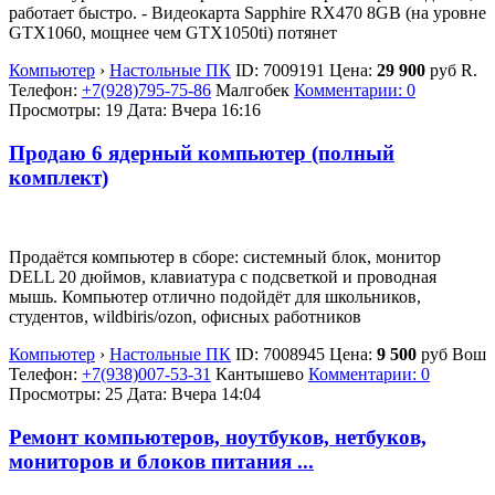
работает быстро. - Видеокарта Sapphire RX470 8GB (на уровне
GTX1060, мощнее чем GTX1050ti) потянет
Компьютер
›
Настольные ПК
ID:
7009191
Цена:
29 900
руб
R.
Телефон:
+7(928)795-75-86
Малгобек
Комментарии: 0
Просмотры: 19
Дата:
Вчера 16:16
Продаю 6 ядерный компьютер (полный
комплект)
Продаётся компьютер в сборе: системный блок, монитор
DELL 20 дюймов, клавиатура с подсветкой и проводная
мышь. Компьютер отлично подойдёт для школьников,
студентов, wildbiris/ozon, офисных работников
Компьютер
›
Настольные ПК
ID:
7008945
Цена:
9 500
руб
Вош
Телефон:
+7(938)007-53-31
Кантышево
Комментарии: 0
Просмотры: 25
Дата:
Вчера 14:04
Ремонт компьютеров, ноутбуков, нетбуков,
мониторов и блоков питания ...