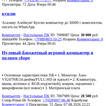
777
Телефон:
+7(932)077-72-77
Назрань
Комментарии: 0
Просмотры: 72
Дата:
Вчера 00:46
куплю
Асаламу Алейкум! Куплю компьютер до 30000 с комплектом,
писать на WhatsApp
Компьютер
›
Настольные ПК
ID:
7008087
Цена:
30 000
руб
abdula006
Телефон:
+7(988)803-10-25
Назрань
Комментарии: 0
Просмотры: 44
Дата:
Вчера 00:41
Нулевый-Бюджетный игровой компьютер в
полном сборе
▪ Основные характеристики ПК ▪ 1. Монитор: Asus-
VS247NR/24-дюйма/FULL-HD (в идеале) ▪ 2. Клавиатура,
мышь, колонки (с RGB-подсветкой), коврик, наушники с
микрофоном (все новое) ▪ 3. Материнская плата
Компьютер
›
Настольные ПК
ID:
7007989
Цена:
28 500
руб
Comp-Prime-06
Телефон:
+7(928)697-96-40
Карабулак
Комментарии: 0
Просмотры: 55
Дата:
07.08.2026
22:22