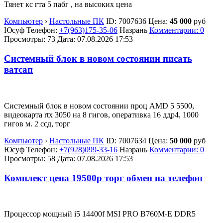
Тянет кс гта 5 пабг , на высоких цена
Компьютер
›
Настольные ПК
ID:
7007636
Цена:
45 000
руб
Юсуф
Телефон:
+7(963)175-35-06
Назрань
Комментарии: 0
Просмотры: 73
Дата:
07.08.2026
17:53
Системный блок в новом состоянии писать
ватсап
Системный блок в новом состоянии проц AMD 5 5500,
видеокарта rtx 3050 на 8 гигов, оперативка 16 ддр4, 1000
гигов м. 2 ссд, торг
Компьютер
›
Настольные ПК
ID:
7007634
Цена:
50 000
руб
Юсуф
Телефон:
+7(928)099-33-16
Назрань
Комментарии: 0
Просмотры: 58
Дата:
07.08.2026
17:53
Комплект цена 19500р торг обмен на телефон
Процессор мощный i5 14400f MSI PRO B760M-E DDR5