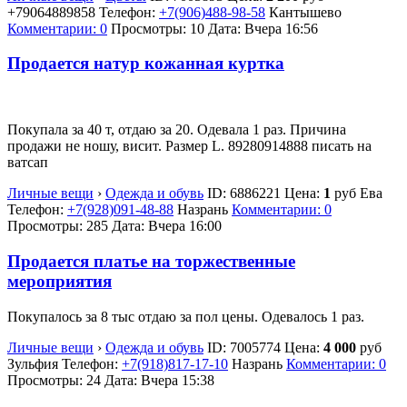
+79064889858
Телефон:
+7(906)488-98-58
Кантышево
Комментарии: 0
Просмотры: 10
Дата:
Вчера 16:56
Продается натур кожанная куртка
Покупала за 40 т, отдаю за 20. Одевала 1 раз. Причина
продажи не ношу, висит. Размер L. 89280914888 писать на
ватсап
Личные вещи
›
Одежда и обувь
ID:
6886221
Цена:
1
руб
Ева
Телефон:
+7(928)091-48-88
Назрань
Комментарии: 0
Просмотры: 285
Дата:
Вчера 16:00
Продается платье на торжественные
мероприятия
Покупалось за 8 тыс отдаю за пол цены. Одевалось 1 раз.
Личные вещи
›
Одежда и обувь
ID:
7005774
Цена:
4 000
руб
Зульфия
Телефон:
+7(918)817-17-10
Назрань
Комментарии: 0
Просмотры: 24
Дата:
Вчера 15:38