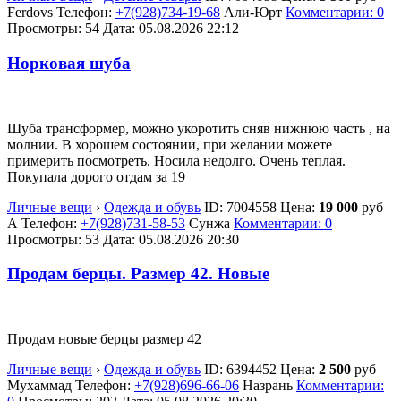
Ferdovs
Телефон:
+7(928)734-19-68
Али-Юрт
Комментарии: 0
Просмотры: 54
Дата:
05.08.2026
22:12
Норковая шуба
Шуба трансформер, можно укоротить сняв нижнюю часть , на
молнии. В хорошем состоянии, при желании можете
примерить посмотреть. Носила недолго. Очень теплая.
Покупала дорого отдам за 19
Личные вещи
›
Одежда и обувь
ID:
7004558
Цена:
19 000
руб
А
Телефон:
+7(928)731-58-53
Сунжа
Комментарии: 0
Просмотры: 53
Дата:
05.08.2026
20:30
Продам берцы. Размер 42. Новые
Продам новые берцы размер 42
Личные вещи
›
Одежда и обувь
ID:
6394452
Цена:
2 500
руб
Мухаммад
Телефон:
+7(928)696-66-06
Назрань
Комментарии: