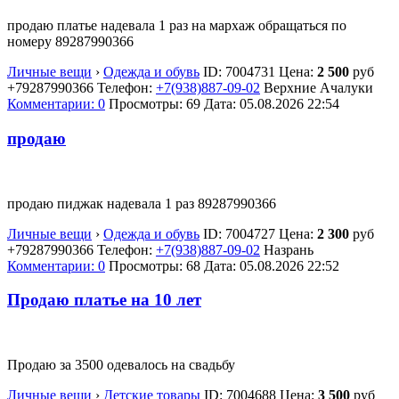
продаю платье надевала 1 раз на мархаж обращаться по
номеру 89287990366
Личные вещи
›
Одежда и обувь
ID:
7004731
Цена:
2 500
руб
+79287990366
Телефон:
+7(938)887-09-02
Верхние Ачалуки
Комментарии: 0
Просмотры: 69
Дата:
05.08.2026
22:54
продаю
продаю пиджак надевала 1 раз 89287990366
Личные вещи
›
Одежда и обувь
ID:
7004727
Цена:
2 300
руб
+79287990366
Телефон:
+7(938)887-09-02
Назрань
Комментарии: 0
Просмотры: 68
Дата:
05.08.2026
22:52
Продаю платье на 10 лет
Продаю за 3500 одевалось на свадьбу
Личные вещи
›
Детские товары
ID:
7004688
Цена:
3 500
руб