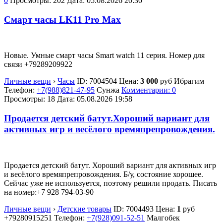
0
Просмотры: 202
Дата:
05.08.2026
20:30
Смарт часы LK11 Pro Max
Новые. Умные смарт часы Smart watch 11 серия. Номер для
связи +79289209922
Личные вещи
›
Часы
ID:
7004504
Цена:
3 000
руб
Ибрагим
Телефон:
+7(988)821-47-95
Сунжа
Комментарии: 0
Просмотры: 18
Дата:
05.08.2026
19:58
Продается детский батут.Хороший вариант для
активных игр и весёлого времяпрепровождения.
Продается детский батут. Хороший вариант для активных игр
и весёлого времяпрепровождения. Б/у, состояние хорошее.
Сейчас уже не используется, поэтому решили продать. Писать
на номер:+7 928 794-03-90
Личные вещи
›
Детские товары
ID:
7004493
Цена:
1
руб
+79280915251
Телефон:
+7(928)091-52-51
Малгобек