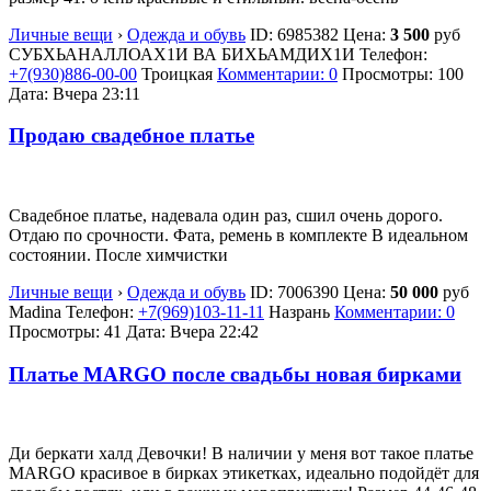
Личные вещи
›
Одежда и обувь
ID:
6985382
Цена:
3 500
руб
СУБХЬАНАЛЛОАХ1И ВА БИХЬАМДИХ1И
Телефон:
+7(930)886-00-00
Троицкая
Комментарии: 0
Просмотры: 100
Дата:
Вчера 23:11
Продаю свадебное платье
Свадебное платье, надевала один раз, сшил очень дорого.
Отдаю по срочности. Фата, ремень в комплекте В идеальном
состоянии. После химчистки
Личные вещи
›
Одежда и обувь
ID:
7006390
Цена:
50 000
руб
Madina
Телефон:
+7(969)103-11-11
Назрань
Комментарии: 0
Просмотры: 41
Дата:
Вчера 22:42
Платье MARGO после свадьбы новая бирками
Ди беркати халд Девочки! В наличии у меня вот такое платье
MARGO красивое в бирках этикетках, идеально подойдëт для