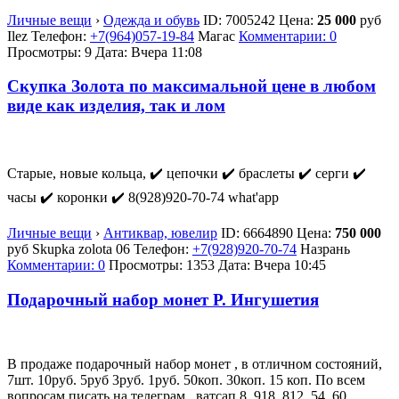
Личные вещи
›
Одежда и обувь
ID:
7005242
Цена:
25 000
руб
Ilez
Телефон:
+7(964)057-19-84
Магас
Комментарии: 0
Просмотры: 9
Дата:
Вчера 11:08
Скупка Золота по максимальной цене в любом
виде как изделия, так и лом
Старые, новые кольца, ✔️ цепочки ✔️ браслеты ✔️ серги ✔️
часы ✔️ коронки ✔️ 8(928)920-70-74 what'app
Личные вещи
›
Антиквар, ювелир
ID:
6664890
Цена:
750 000
руб
Skupka zolota 06
Телефон:
+7(928)920-70-74
Назрань
Комментарии: 0
Просмотры: 1353
Дата:
Вчера 10:45
Подарочный набор монет Р. Ингушетия
В продаже подарочный набор монет , в отличном состояний,
7шт. 10руб. 5руб 3руб. 1руб. 50коп. 30коп. 15 коп. По всем
вопросам писать на телеграм , ватсап 8. 918. 812. 54. 60