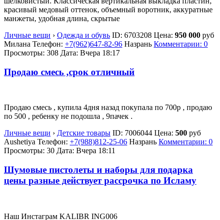
шелковистый. Классическая вертикальная выкладка пластин,
красивый медовый оттенок, объемный воротник, аккуратные
манжеты, удобная длина, скрытые
Личные вещи
›
Одежда и обувь
ID:
6703208
Цена:
950 000
руб
Милана
Телефон:
+7(962)647-82-96
Назрань
Комментарии: 0
Просмотры: 308
Дата:
Вчера 18:17
Продаю смесь ,срок отличный
Продаю смесь , купила 4дня назад покупала по 700р , продаю
по 500 , ребенку не подошла , 9пачек .
Личные вещи
›
Детские товары
ID:
7006044
Цена:
500
руб
Aushetiya
Телефон:
+7(988)812-25-06
Назрань
Комментарии: 0
Просмотры: 30
Дата:
Вчера 18:11
Шумовые пистолеты и наборы для подарка
цены разные действует рассрочка по Исламу
Наш Инстаграм KALIBR ING006