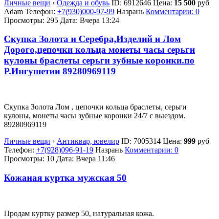
Личные вещи
›
Одежда и обувь
ID:
6912646
Цена:
15 500
руб
Adam
Телефон:
+7(930)000-97-99
Назрань
Комментарии: 0
Просмотры: 295
Дата:
Вчера 13:24
Скупка Золота и Серебра,Изделий и Лом
Дорого,цепочки кольца монеты часы серьги
кулоны браслеты серьги зубные коронки.по
Р.Ингушетии 89280969119
Скупка Золота Лом , цепочки кольца браслеты, серьги
кулоны, монеты часы зубные коронки 24/7 с выездом.
89280969119
Личные вещи
›
Антиквар, ювелир
ID:
7005314
Цена:
999
руб
Телефон:
+7(928)096-91-19
Назрань
Комментарии: 0
Просмотры: 10
Дата:
Вчера 11:46
Кожаная куртка мужская 50
Продам куртку размер 50, натуральная кожа.