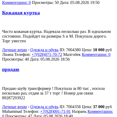
Комментарии: 0
Просмотры: 50
Дата:
05.08.2026
19:50
Кожаная куртка
Чисто кожаная куртка. Надевала несколько раз. В идеальном
состоянии. Подойдет на размеры S и M. Покупала дорого.
Торг уместен
Личные вещи
›
Одежда и обувь
ID:
7004380
Цена:
18 000
руб
Лиана
Телефон:
+7(928)071-70-72
Малгобек
Комментарии: 0
Просмотры: 40
Дата:
05.08.2026
18:56
продаю
Продаю шубу трансформер ! Покупала за 80 тыс , носила
несколько раз, отдам за 37 т торг ! Номер для связи
89287293922
Личные вещи
›
Одежда и обувь
ID:
7004358
Цена:
37 000
руб
Muhammad
Телефон:
+7(928)091-71-91
Назрань
Комментарии:
0
Просмотры: 47
Дата:
05.08.2026
18:40