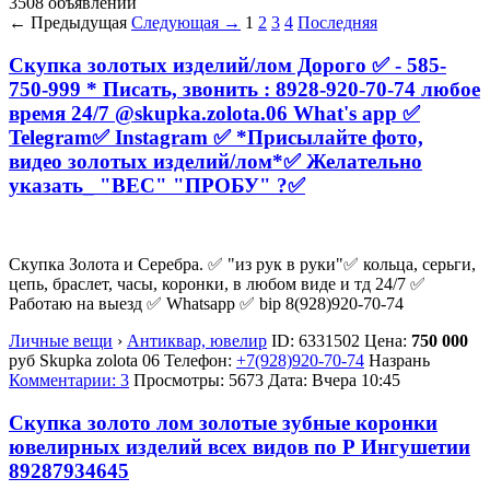
3508 объявлений
← Предыдущая
Следующая →
1
2
3
4
Последняя
Скупка золотых изделий/лом Дорого ✅ - 585-
750-999 * Писать, звонить : 8928-920-70-74 любое
время 24/7 @skupka.zolota.06 What's app ✅
Telegram✅ Instagram ✅ *Присылайте фото,
видео золотых изделий/лом*✅ Желательно
указать_ "ВЕС" "ПРОБУ" ?✅
Скупка Золота и Серебра. ✅ "из рук в руки"✅ кольца, серьги,
цепь, браслет, часы, коронки, в любом виде и тд 24/7 ✅
Работаю на выезд ✅ Whatsapp ✅ bip 8(928)920-70-74
Личные вещи
›
Антиквар, ювелир
ID:
6331502
Цена:
750 000
руб
Skupka zolota 06
Телефон:
+7(928)920-70-74
Назрань
Комментарии: 3
Просмотры: 5673
Дата:
Вчера 10:45
Скупка золото лом золотые зубные коронки
ювелирных изделий всех видов по Р Ингушетии
89287934645