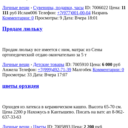
Личные вещи
›
Сувениры, подарки, часы
ID:
7006022
Цена:
11
111
руб
Ислам006
Телефон:
+7(977)001-00-04
Назрань
Комментарии: 0
Просмотры: 9
Дата:
Вчера 18:01
Продам люльку
Продам люльку все имеется с ним, матрас из Сены
ортопедический отдаю окончательно за 5 т
Личные вещи
›
Детские товары
ID:
7005910
Цена:
6 000
руб
Анжела
Телефон:
+7(999)492-71-39
Малгобек
Комментарии: 0
Просмотры: 33
Дата:
Вчера 17:07
цветы орхидея
Орхидея из латекса в керамическом кашпо. Высота 65-70 см.
Цена 2200 р Нахожусь в Кантышево. Писать на ватс ап 8-962-
637-33-63
Личные вещи
›
Цветы
ID:
7005893
Цена:
2 200
руб