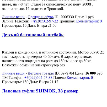
цвете, на 7-8 лет. Отдам за символическую цену. 2000₽,
окончательно. Находится в Троицкой.
Личные вещи
›
Одежда и обувь
ID:
7006330
Цена:
1
руб
Залина
Телефон:
+7(920)562-97-22
Троицкая
Комментарии: 0
Просмотры: 16
Дата:
Вчера 21:50
Детский бензиновый питбайк
Куплен в конце июня, в отличном состоянии. Мотор 50куб 2х
такт, скорость примерно 40-50км/ч. В характеристиках
написано что подходит на рост до 150см и вес до 50кг.
Возможен обмен на электроскутер без
Личные вещи
›
Детские товары
ID:
6979784
Цена:
16 000
руб
TM
Телефон:
+7(922)564-57-38
Плиево
Комментарии: 0
Просмотры: 150
Дата:
Вчера 21:17
Лаковые туфли SIJIMOK, 38 размер