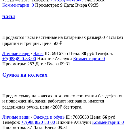
Комментарии: 0
Просмотры: 9
Дата:
Вчера 09:35
часы
Продаются часы настенные на батарейках размер60-41см без
царапин и трещин . цена 500₽
Личные вещи
›
Часы
ID:
6916755
Цена:
88
руб
Телефон:
+7(988)820-83-00
Нижние Ачалуки
Комментарии: 0
Просмотры: 253
Дата:
Вчера 09:31
Сумка на колесах
Продам сумку на колесах, в хорошем состоянии без дефектов
и повреждений, замки работают исправно, имеется
раздвижная ручка. цена 4200₽ без торга.
Личные вещи
›
Одежда и обувь
ID:
7005030
Цена:
66
руб
Телефон:
+7(988)820-83-00
Нижние Ачалуки
Комментарии: 0
Просмотры: 37
Дата:
Вчера 09:31