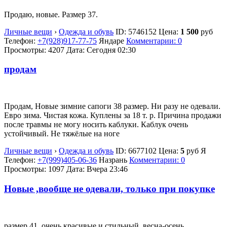
Продаю, новые. Размер 37.
Личные вещи
›
Одежда и обувь
ID:
5746152
Цена:
1 500
руб
Телефон:
+7(928)917-77-75
Яндаре
Комментарии: 0
Просмотры: 4207
Дата:
Сегодня 02:30
продам
Продам, Новые зимние сапоги 38 размер. Ни разу не одевали.
Евро зима. Чистая кожа. Куплены за 18 т. р. Причина продажи
после травмы не могу носить каблуки. Каблук очень
устойчивый. Не тяжёлые на ноге
Личные вещи
›
Одежда и обувь
ID:
6677102
Цена:
5
руб
Я
Телефон:
+7(999)405-06-36
Назрань
Комментарии: 0
Просмотры: 1097
Дата:
Вчера 23:46
Новые ,вообще не одевали, только при покупке
размер 41. очень красивые и стильный. весна-осень