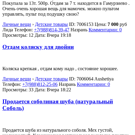
Покупала за 13т. 500р. Отдам за 7 т. находится в Гамурзиево .
Очень очень хорошая вещь для мамочек. можно пультом
управлять, пульт под подушку свою?
Личные вещи
›
Детские товары
ID:
7006153
Цена:
7 000
руб
Лида
Телефон:
+7(988)814-39-47
Назрань
Комментарии: 0
Просмотры: 12
Дата:
Вчера 19:18
Отдам коляску для двойни
Коляска крепкая , отдам кому надо , состояние хорошее.
Личные вещи
›
Детские товары
ID:
7006064
Aushetiya
Телефон:
+7(988)812-25-06
Назрань
Комментарии: 0
Просмотры: 33
Дата:
Вчера 18:22
Продается соболиная шуба (натуральный
Соболь)
Продается шуба из натурального соболя. Мех густой,