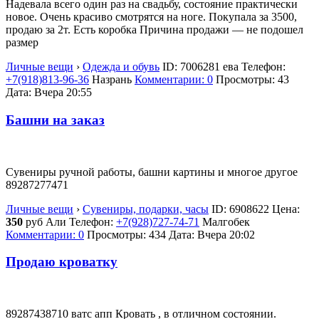
Надевала всего один раз на свадьбу, состояние практически
новое. Очень красиво смотрятся на ноге. Покупала за 3500,
продаю за 2т. Есть коробка Причина продажи — не подошел
размер
Личные вещи
›
Одежда и обувь
ID:
7006281
ева
Телефон:
+7(918)813-96-36
Назрань
Комментарии: 0
Просмотры: 43
Дата:
Вчера 20:55
Башни на заказ
Сувениры ручной работы, башни картины и многое другое
89287277471
Личные вещи
›
Сувениры, подарки, часы
ID:
6908622
Цена:
350
руб
Али
Телефон:
+7(928)727-74-71
Малгобек
Комментарии: 0
Просмотры: 434
Дата:
Вчера 20:02
Продаю кроватку
89287438710 ватс апп Кровать , в отличном состоянии.