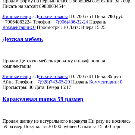
Продам форму на первый класс в хорошем состоянии За 700р
Писать на ватсап 89888034544
Личные вещи
›
Детские товары
ID:
7005751
Цена:
700
руб
+79064863224
Телефон:
+7(906)486-32-24
Назрань
Комментарии: 0
Просмотры: 10
Дата:
Вчера 15:25
Детская мебель
Продам Детскую мебель кроватку и шкаф полная
комплектация
Личные вещи
›
Детские товары
ID:
7005741
Цена:
35
руб
Айна
Телефон:
+7(928)743-05-29
Назрань
Комментарии: 0
Просмотры: 30
Дата:
Вчера 15:17
Каракулевая шапка 59 размер
Продам шапку из натурального каракуля Ни разу не носилась
59 размер Покупал за 30 000 рублей Отдам за 15 500 торг