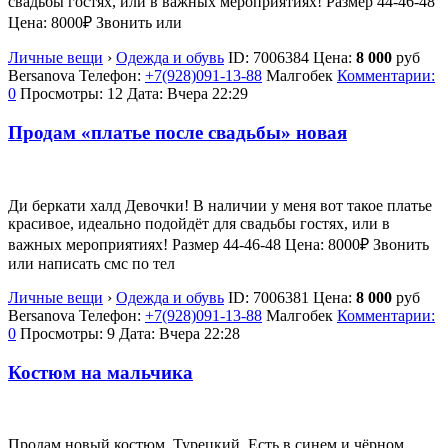
свадьбы гостях, или в важных мероприятиях! Размер 44-46-48
Цена: 8000₽ Звонить или
Личные вещи
›
Одежда и обувь
ID:
7006384
Цена:
8 000
руб
Bersanova
Телефон:
+7(928)091-13-88
Малгобек
Комментарии:
0
Просмотры: 12
Дата:
Вчера 22:29
Продам «платье после свадьбы» новая
Ди беркати халд Девочки! В наличии у меня вот такое платье
красивое, идеально подойдëт для свадьбы гостях, или в
важных мероприятиях! Размер 44-46-48 Цена: 8000₽ Звонить
или написать смс по тел
Личные вещи
›
Одежда и обувь
ID:
7006381
Цена:
8 000
руб
Bersanova
Телефон:
+7(928)091-13-88
Малгобек
Комментарии:
0
Просмотры: 9
Дата:
Вчера 22:28
Костюм на мальчика
Продам новый костюм. Турецкий. Есть в синем и чёрном