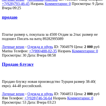
+7(928)793-46-45
Назрань
Комментарии: 0
Просмотры: 9
Дата:
Вчера 09:25
продаю
Платье размер s, покупала за 4500 Отдам за 2тыс размер не
подошел Писать на ватц 89282995089
Личные вещи
›
Одежда и обувь
ID:
7004979
Цена:
2 000
руб
Marina
Телефон:
+7(906)488-02-35
Назрань
Комментарии: 0
Просмотры: 30
Дата:
Вчера 08:58
Продаю блузку
Продаю блузку новая производство Турция размер 38-40(
евро). 44-48 российский.
Личные вещи
›
Одежда и обувь
ID:
7004853
Цена:
2 000
руб
Яяя
Телефон:
+7(928)746-56-64
Назрань
Комментарии: 0
Просмотры: 53
Дата:
Вчера 03:23