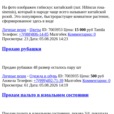
На фото изображен гибискус китайский (лат. Hibiscus rosa-
sinensis), который в народе чаще всего называют китайской
розой. Это популярное, быстрорастущее комнатное растение,
сформированное здесь в виде
Личные вещи
›
Цветы
ID:
7003953
Цена:
15 000
руб
Tamila
Телефон:
+7(988)806-14-85
Малгобек
Комментарии: 0
Просмотры: 23
Дата:
05.08.2026
14:23
Продаю рубашки
Продаю рубашки 48 размер осталось пару шт
Личные вещи
›
Одежда и обувь
ID:
7003935
Цена:
500
руб
Анжела
Телефон:
+7(999)492-71-39
Малгобек
Комментарии: 0
Просмотры: 61
Дата:
05.08.2026
14:19
Продам пальто в идеальном состоянии
Продам пальто в идеальном состоянии, рукава 3/4. покупала