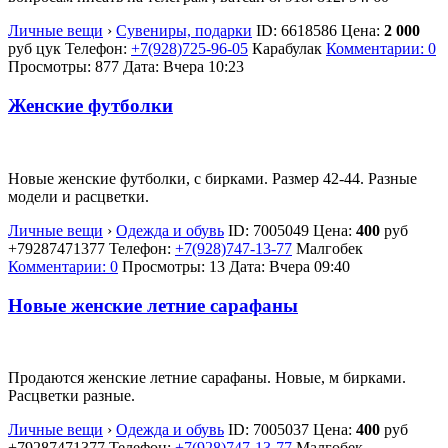
Личные вещи
›
Сувениры, подарки
ID:
6618586
Цена:
2 000
руб
цук
Телефон:
+7(928)725-96-05
Карабулак
Комментарии: 0
Просмотры: 877
Дата:
Вчера 10:23
Женские футболки
Новые женские футболки, с бирками. Размер 42-44. Разные
модели и расцветки.
Личные вещи
›
Одежда и обувь
ID:
7005049
Цена:
400
руб
+79287471377
Телефон:
+7(928)747-13-77
Малгобек
Комментарии: 0
Просмотры: 13
Дата:
Вчера 09:40
Новые женские летние сарафаны
Продаются женские летние сарафаны. Новые, м бирками.
Расцветки разные.
Личные вещи
›
Одежда и обувь
ID:
7005037
Цена:
400
руб
+79287471377
Телефон:
+7(928)747-13-77
Малгобек