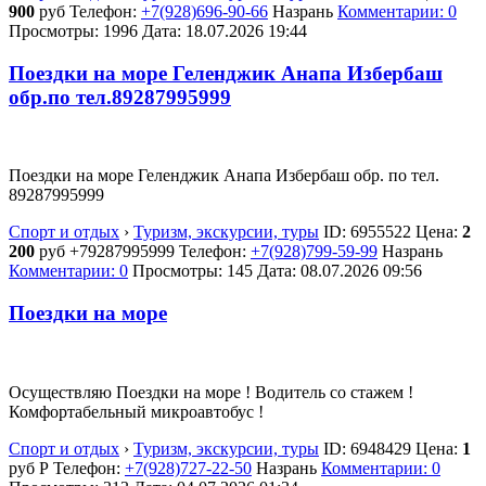
900
руб
Телефон:
+7(928)696-90-66
Назрань
Комментарии: 0
Просмотры: 1996
Дата:
18.07.2026
19:44
Поездки на море Геленджик Анапа Избербаш
обр.по тел.89287995999
Поездки на море Геленджик Анапа Избербаш обр. по тел.
89287995999
Спорт и отдых
›
Туризм, экскурсии, туры
ID:
6955522
Цена:
2
200
руб
+79287995999
Телефон:
+7(928)799-59-99
Назрань
Комментарии: 0
Просмотры: 145
Дата:
08.07.2026
09:56
Поездки на море
Осуществляю Поездки на море ! Водитель со стажем !
Комфортабельный микроавтобус !
Спорт и отдых
›
Туризм, экскурсии, туры
ID:
6948429
Цена:
1
руб
Р
Телефон:
+7(928)727-22-50
Назрань
Комментарии: 0