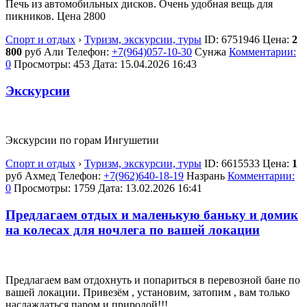
Печь из автомобильных дисков. Очень удобная вещь для
пикников. Цена 2800
Спорт и отдых
›
Туризм, экскурсии, туры
ID:
6751946
Цена:
2
800
руб
Али
Телефон:
+7(964)057-10-30
Сунжа
Комментарии:
0
Просмотры: 453
Дата:
15.04.2026
16:43
Экскурсии
Экскурсии по горам Ингушетии
Спорт и отдых
›
Туризм, экскурсии, туры
ID:
6615533
Цена:
1
руб
Ахмед
Телефон:
+7(962)640-18-19
Назрань
Комментарии:
0
Просмотры: 1759
Дата:
13.02.2026
16:41
Предлагаем отдых и маленькую баньку и домик
на колесах для ночлега по вашей локации
Предлагаем вам отдохнуть и попариться в перевозной бане по
вашей локации. Привезём , установим, затопим , вам только
наслаждаться паром и природой!!!