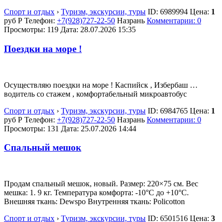
Спорт и отдых
›
Туризм, экскурсии, туры
ID:
6989994
Цена:
1
руб
Р
Телефон:
+7(928)727-22-50
Назрань
Комментарии: 0
Просмотры: 119
Дата:
28.07.2026
15:35
Поездки на море !
Осуществляю поездки на море ! Каспийск , Избербаш …
водитель со стажем , комфортабельный микроавтобус
Спорт и отдых
›
Туризм, экскурсии, туры
ID:
6984765
Цена:
1
руб
Р
Телефон:
+7(928)727-22-50
Назрань
Комментарии: 0
Просмотры: 131
Дата:
25.07.2026
14:44
Спальный мешок
Продам спальный мешок, новый. Pазмер: 220×75 см. Вес
мешка: 1. 9 кг. Температура комфорта: -10°С до +10°С.
Внешняя ткань: Dewspo Внутренняя ткань: Policotton
Спорт и отдых
›
Туризм, экскурсии, туры
ID:
6501516
Цена:
3