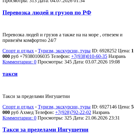
Просмотры: 313
Дата:
04.07.2026
01:34
Перевозка людей и грузов по РФ
Перевозка людей и грузов а также на на море , отвезем и
привезём комфортно 24/7
Спорт и отдых
›
Туризм, экскурсии, туры
ID:
6928252
Цена:
1
000
руб
+79380106035
Телефон:
+7(938)010-60-35
Назрань
Комментарии: 0
Просмотры: 345
Дата:
03.07.2026
19:08
такси
Такси за пределами Ингушетии
Спорт и отдых
›
Туризм, экскурсии, туры
ID:
6927146
Цена:
5
000
руб
Ахмед
Телефон:
+7(928)792-22-02
Назрань
Комментарии: 0
Просмотры: 325
Дата:
21.06.2026
23:31
Такси за пределами Ингушетии