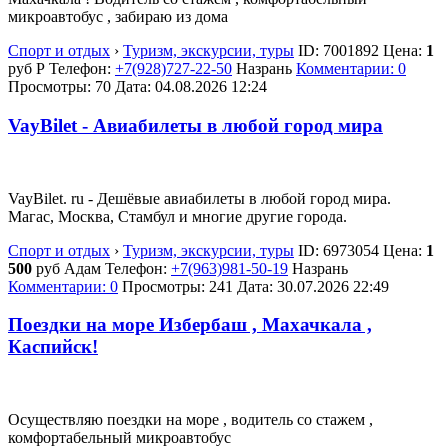
микроавтобус , забираю из дома
Спорт и отдых
›
Туризм, экскурсии, туры
ID:
7001892
Цена:
1
руб
Р
Телефон:
+7(928)727-22-50
Назрань
Комментарии: 0
Просмотры: 70
Дата:
04.08.2026
12:24
VayBilet - Авиабилеты в любой город мира
VayBilet. ru - Дешёвые авиабилеты в любой город мира.
Магас, Москва, Стамбул и многие другие города.
Спорт и отдых
›
Туризм, экскурсии, туры
ID:
6973054
Цена:
1
500
руб
Адам
Телефон:
+7(963)981-50-19
Назрань
Комментарии: 0
Просмотры: 241
Дата:
30.07.2026
22:49
Поездки на море Избербаш , Махачкала ,
Каспийск!
Осуществляю поездки на море , водитель со стажем ,
комфортабельный микроавтобус