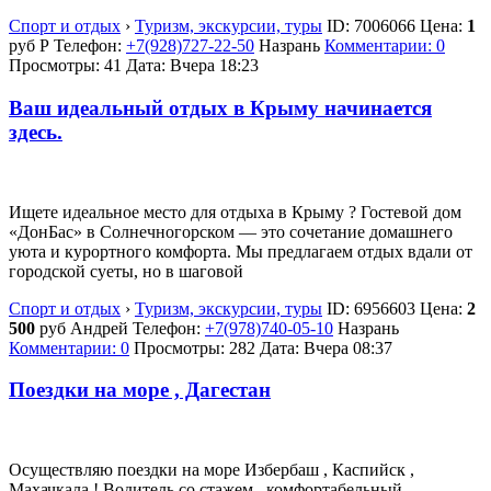
Спорт и отдых
›
Туризм, экскурсии, туры
ID:
7006066
Цена:
1
руб
Р
Телефон:
+7(928)727-22-50
Назрань
Комментарии: 0
Просмотры: 41
Дата:
Вчера 18:23
Ваш идеальный отдых в Крыму начинается
здесь.
Ищете идеальное место для отдыха в Крыму ? Гостевой дом
«ДонБас» в Солнечногорском — это сочетание домашнего
уюта и курортного комфорта. Мы предлагаем отдых вдали от
городской суеты, но в шаговой
Спорт и отдых
›
Туризм, экскурсии, туры
ID:
6956603
Цена:
2
500
руб
Андрей
Телефон:
+7(978)740-05-10
Назрань
Комментарии: 0
Просмотры: 282
Дата:
Вчера 08:37
Поездки на море , Дагестан
Осуществляю поездки на море Избербаш , Каспийск ,
Махачкала ! Водитель со стажем , комфортабельный