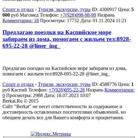
Спорт и отдых
›
Туризм, экскурсии, туры
ID:
4300917
Цена:
5
000
руб
Магомед
Телефон:
+7(928)098-98-99
Назрань
Комментарии: 18
Просмотры: 17732
Дата:
01.11.2024
11:21
Предлагаю поездки на Каспийское море
забираем из дома, помогаем с жильем тел:8928-
695-22-28 @liner_ing_
Предлагаю поездки на Каспийское море забираем из дома,
помогаем с жильем тел:8928-695-22-28 @liner_ing_
Спорт и отдых
›
Туризм, экскурсии, туры
ID:
4588776
Цена:
1
руб
Каспий
Телефон:
+7(928)695-22-28
Назрань
Комментарии:
0
Просмотры: 2988
Дата:
18.07.2023
10:07
Berkat.Ru © 2015
Сайт "Berkat" не несет ответственности за содержание и
достоверность оставленных посетителями объявлений, но
обещаем делать все для Вашего комфорта и процветания.
Политика конфиденциальности